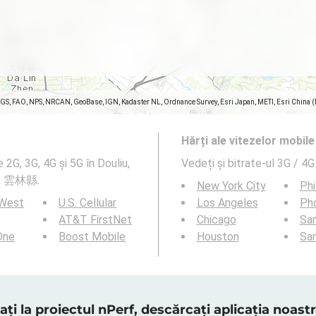
SGS, FAO, NPS, NRCAN, GeoBase, IGN, Kadaster NL, Ordnance Survey, Esri Japan, METI, Esri China 
Hărți ale vitezelor mobil
 2G, 3G, 4G și 5G în Douliu,
Vedeți și bitrate-ul 3G / 4G
iu, 雲林縣.
New York City
Phi
 West
U.S. Cellular
Los Angeles
Ph
AT&T FirstNet
Chicago
San
 One
Boost Mobile
Houston
Sa
ați la proiectul nPerf, descărcați aplicația noas