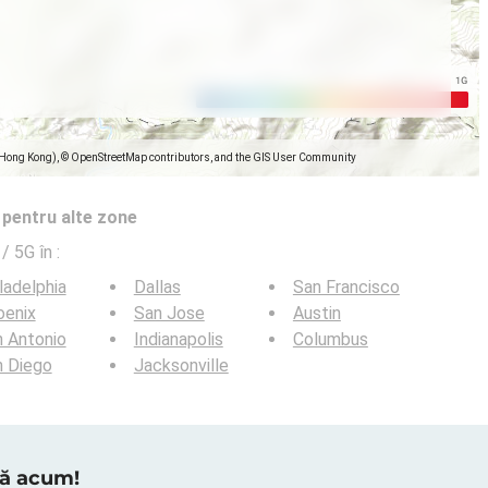
(Hong Kong), © OpenStreetMap contributors, and the GIS User Community
e pentru alte zone
 / 5G în
:
ladelphia
Dallas
San Francisco
oenix
San Jose
Austin
 Antonio
Indianapolis
Columbus
n Diego
Jacksonville
tră acum!