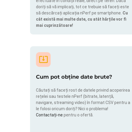
efectuate în condiții reale, direct pe teren. Dacă
doriți să vă implicați, tot ce trebuie să faceți este
să descărcați aplicația nPerf pe smartphone.
Cu
cât există mai multe date, cu atât hărțile vor fi
mai cuprinzătoare!
Cum pot obține date brute?
Căutați să faceți rost de datele privind acoperirea
rețelei sau testele nPerf (bitrate, latență,
navigare, streaming video) în format CSV pentru a
le folosi oricum doriți? Nici o problema!
Contactați-ne
pentru o ofertă.