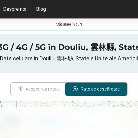
Despre noi
Blog
Măsurare în curs
 3G / 4G / 5G în Douliu, 雲林縣, Stat
Date celulare în Douliu, 雲林縣, Statele Unite ale Americii
Acoperirea rețelei
Rate de descărcare