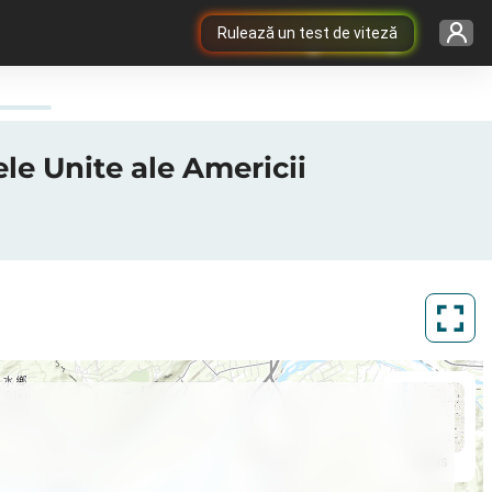
Rulează un test de viteză
ele Unite ale Americii
ArcGIS