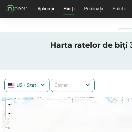
Aplicații
Hărți
Publicații
Soluții
Harta ratelor de biți
US
- Statele Unite ale Americii
+
−