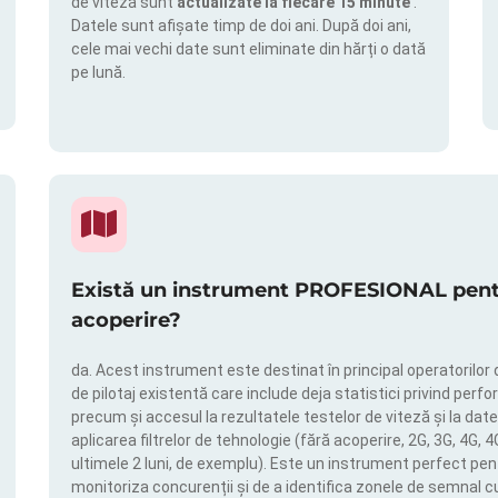
de viteză sunt
actualizate la fiecare 15 minute
.
Datele sunt afișate timp de doi ani. După doi ani,
cele mai vechi date sunt eliminate din hărți o dată
pe lună.
Există un instrument PROFESIONAL pentru
acoperire?
da. Acest instrument este destinat în principal operatorilor 
de pilotaj existentă care include deja statistici privind perfor
precum și accesul la rezultatele testelor de viteză și la date
aplicarea filtrelor de tehnologie (fără acoperire, 2G, 3G, 4G, 
ultimele 2 luni, de exemplu). Este un instrument perfect pen
monitoriza concurenții și de a identifica zonele de semnal c