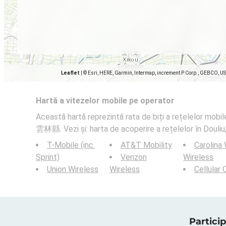
Leaflet
|
© Esri, HERE, Garmin, Intermap, increment P Corp., GEBCO, U
Hartă a vitezelor mobile pe operator
Această hartă reprezintă rata de biți a rețelelor mobile
雲林縣. Vezi și: harta de acoperire a rețelelor în Doul
T-Mobile (inc.
AT&T Mobility
Carolina
Sprint)
Verizon
Wireless
Union Wireless
Wireless
Cellular
Particip