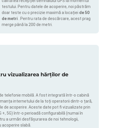
calitatea recepției semnalului GPS la momentul
testului. Pentru datele de acoperire, noi păstrăm
doar teste cu o precizie maximă a locației
de 50
de metri
. Pentru rata de descărcare, acest prag
merge până la 200 de metri.
 vizualizarea hărților de
de telefonie mobilă. A fost integrată într-o cabină
manța internetului de la toți operatorii dintr-o țară,
le de acoperire. Aceste date pot fi vizualizate prin
4G +, 5G) într-o perioadă configurabilă (numai în
tru a urmări desfășurarea de noi tehnologii,
u acoperire slabă.