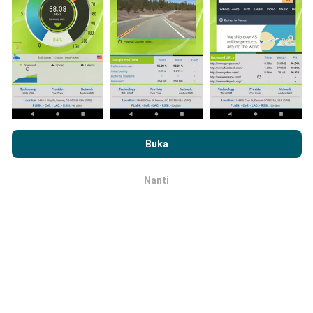
Sejauh mana ketepatan dan
kebernasannya?
Dengan melayari nPerf.com, anda bersetuju dengan
Dasar
Ujian dilakukan pada peranti pengguna. Ketepatan
Privasi dan Penggunaan Cookies
serta ujian nPerf
Perjanjian
Buka
geolokasi bergantung pada kualiti penerimaan isyarat
Lesen Pengguna Akhir
.
GPS pada masa ujian dijalankan. Untuk data liputan,
kami hanya dapat menjalankan ujian dengan geolokasi
Nanti
OK
yang maksimum
tepat 50 meter
. Untuk bitrate muat
turun, ambang (threshold) ini dapat mencapai
sehingga 200 meter.