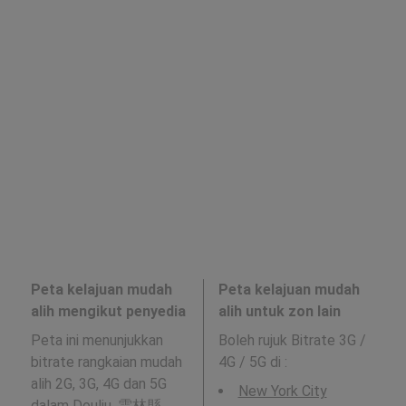
Peta kelajuan mudah
Peta kelajuan mudah
alih mengikut penyedia
alih untuk zon lain
Peta ini menunjukkan
Boleh rujuk Bitrate 3G /
bitrate rangkaian mudah
4G / 5G di
:
alih 2G, 3G, 4G dan 5G
New York City
dalam Douliu, 雲林縣 .