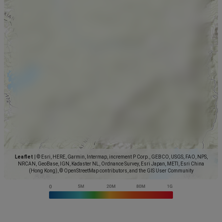
Leaflet
|
© Esri, HERE, Garmin, Intermap, increment P Corp., GEBCO, USGS, FAO, NPS,
NRCAN, GeoBase, IGN, Kadaster NL, Ordnance Survey, Esri Japan, METI, Esri China
(Hong Kong), © OpenStreetMap contributors, and the GIS User Community