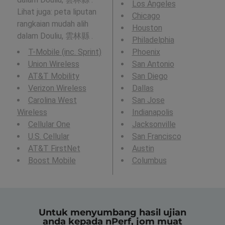
Los Angeles
Lihat juga: peta liputan
Chicago
rangkaian mudah alih
Houston
dalam Douliu, 雲林縣 .
Philadelphia
T-Mobile (inc. Sprint)
Phoenix
Union Wireless
San Antonio
AT&T Mobility
San Diego
Verizon Wireless
Dallas
Carolina West
San Jose
Wireless
Indianapolis
Cellular One
Jacksonville
U.S. Cellular
San Francisco
AT&T FirstNet
Austin
Boost Mobile
Columbus
Untuk menyumbang hasil ujian
anda kepada nPerf, jom muat