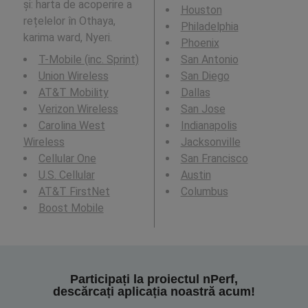
și: harta de acoperire a
Houston
rețelelor în Othaya,
Philadelphia
karima ward, Nyeri.
Phoenix
T-Mobile (inc. Sprint)
San Antonio
Union Wireless
San Diego
AT&T Mobility
Dallas
Verizon Wireless
San Jose
Carolina West
Indianapolis
Wireless
Jacksonville
Cellular One
San Francisco
U.S. Cellular
Austin
AT&T FirstNet
Columbus
Boost Mobile
Participați la proiectul nPerf,
descărcați aplicația noastră acum!