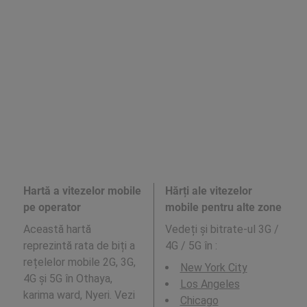
Hartă a vitezelor mobile
Hărți ale vitezelor
pe operator
mobile pentru alte zone
Această hartă
Vedeți și bitrate-ul 3G /
reprezintă rata de biți a
4G / 5G în
:
rețelelor mobile 2G, 3G,
New York City
4G și 5G în Othaya,
Los Angeles
karima ward, Nyeri. Vezi
Chicago