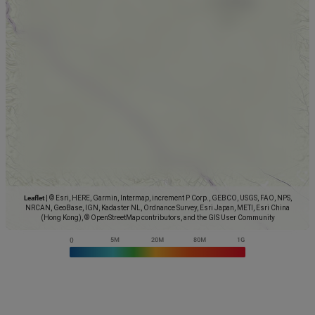
Leaflet
|
© Esri, HERE, Garmin, Intermap, increment P Corp., GEBCO, USGS, FAO, NPS,
NRCAN, GeoBase, IGN, Kadaster NL, Ordnance Survey, Esri Japan, METI, Esri China
(Hong Kong), © OpenStreetMap contributors, and the GIS User Community