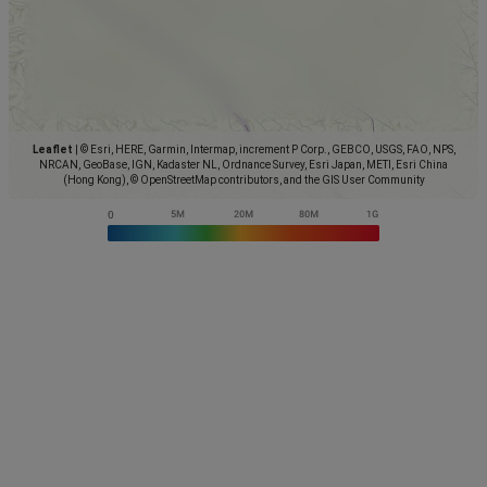
Leaflet
|
© Esri, HERE, Garmin, Intermap, increment P Corp., GEBCO, USGS, FAO, NPS,
NRCAN, GeoBase, IGN, Kadaster NL, Ordnance Survey, Esri Japan, METI, Esri China
(Hong Kong), © OpenStreetMap contributors, and the GIS User Community