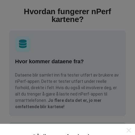
Hvordan fungerer nPerf
kartene?
Hvor kommer dataene fra?
Dataene blir samlet inn fra tester utført av brukere av
nPerf-appen. Dette er tester utført under reelle
forhold, direkte i felt. Hvis du også vil involvere deg, er
alt du trenger å gjøre å laste ned nPerf-appen til
smarttelefonen.
Jo flere data det er, jo mer
omfattende blir kartene!