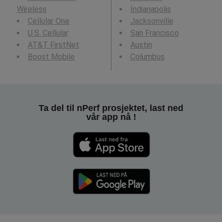
Wireless
Indianapolis
Cellular One
Jacksonville
U.S. Cellular
San Francisco
AT&T FirstNet
Austin
Boost Mobile
Columbus
Ta del til nPerf prosjektet, last ned
vår app nå !