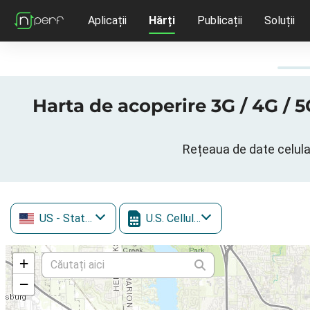
Aplicații
Hărți
Publicații
Soluții
Harta de acoperire 3G / 4G / 5G
Rețeaua de date celular
US
- Statele Unite ale Americii
U.S. Cellular
+
−