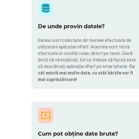
De unde provin datele?
Datele sunt colectate din testele efectuate de
utilizatorii aplicației nPerf. Acestea sunt teste
efectuate în condiții reale, direct pe teren. Dacă
doriți să vă implicați, tot ce trebuie să faceți este
să descărcați aplicația nPerf pe smartphone.
Cu
cât există mai multe date, cu atât hărțile vor fi
mai cuprinzătoare!
Cum pot obține date brute?