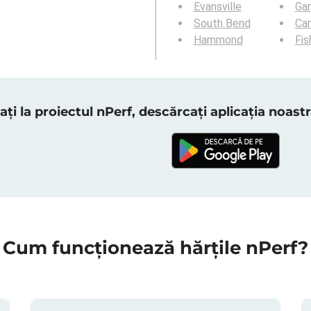
Evansville
Gar
South Bend
Ca
Hammond
Fis
ați la proiectul nPerf, descărcați aplicația noas
Cum funcționează hărțile nPerf?