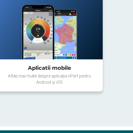
Aplicatii mobile
Aflați mai multe despre aplicația nPerf pentru
Android și iOS