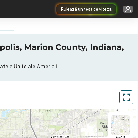
Rulează un test de viteză
napolis, Marion County, Indiana,
atele Unite ale Americii
ArcGIS