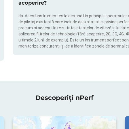
acoperire?
da. Acest instrument este destinat în principal operatorilor 
de pilotaj existentă care include deja statistici privind perfor
precum și accesul la rezultatele testelor de viteză și la date
aplicarea filtrelor de tehnologie (fără acoperire, 2G, 3G, 4G, 
ultimele 2 luni, de exemplu). Este un instrument perfect pen
monitoriza concurenții și de a identifica zonele de semnal c
Descoperiți nPerf