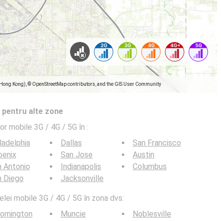
(Hong Kong), © OpenStreetMap contributors, and the GIS User Community
 pentru alte zone
lor mobile 3G / 4G / 5G în
:
ladelphia
Dallas
San Francisco
oenix
San Jose
Austin
 Antonio
Indianapolis
Columbus
n Diego
Jacksonville
elei mobile 3G / 4G / 5G în zona dvs:
oomington
Muncie
Noblesville