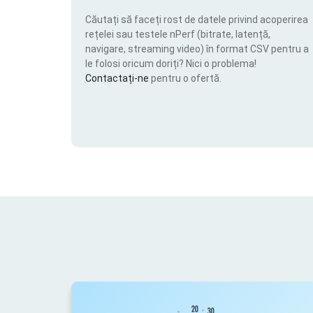
Căutați să faceți rost de datele privind acoperirea
rețelei sau testele nPerf (bitrate, latență,
navigare, streaming video) în format CSV pentru a
le folosi oricum doriți? Nici o problema!
Contactați-ne
pentru o ofertă.