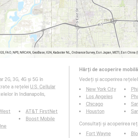
SGS, FAO, NPS, NRCAN, GeoBase, IGN, Kadaster NL, Ordnance Survey, Esri Japan, METI, Esri China 
Hărți de acoperire mobilă
r 2G, 3G, 4G și 5G în
Vedeți și acoperirea rețele
trate a rețelei
U.S. Cellular
New York City
Phi
elelor în Indianapolis,
Los Angeles
Ph
Chicago
San
 West
AT&T FirstNet
Houston
Sa
Boost Mobile
Consultați și acoperirea reț
 One
Fort Wayne
Bl