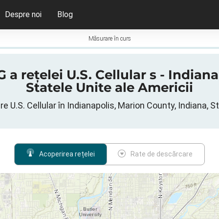
Despre noi
Blog
Măsurare în curs
 a rețelei U.S. Cellular s - India
Statele Unite ale Americii
e U.S. Cellular în Indianapolis, Marion County, Indiana, St
Acoperirea rețelei
Rate de descărcare