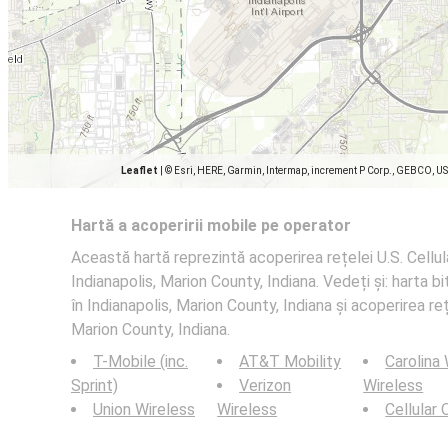
Leaflet
|
© Esri, HERE, Garmin, Intermap, increment P Corp., GEBCO, U
Hartă a acoperirii mobile pe operator
Această hartă reprezintă acoperirea rețelei U.S. Cellula
Indianapolis, Marion County, Indiana. Vedeți și: harta bi
în Indianapolis, Marion County, Indiana și acoperirea reț
Marion County, Indiana.
T-Mobile (inc.
AT&T Mobility
Carolina
Sprint)
Verizon
Wireless
Union Wireless
Wireless
Cellular