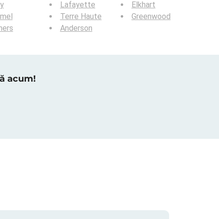
y
Lafayette
Elkhart
rmel
Terre Haute
Greenwood
hers
Anderson
tră acum!