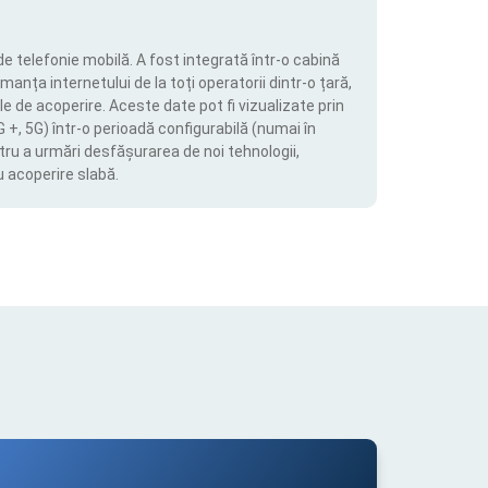
de telefonie mobilă. A fost integrată într-o cabină
manța internetului de la toți operatorii dintr-o țară,
le de acoperire. Aceste date pot fi vizualizate prin
4G +, 5G) într-o perioadă configurabilă (numai în
tru a urmări desfășurarea de noi tehnologii,
u acoperire slabă.