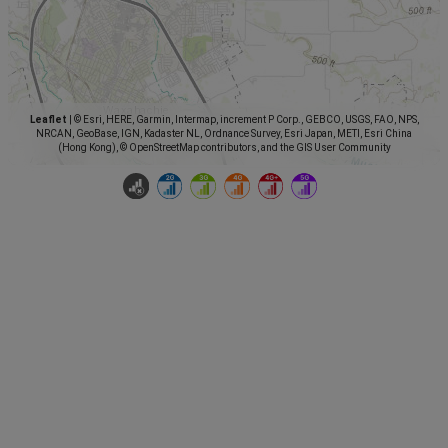
Leaflet
|
© Esri, HERE, Garmin, Intermap, increment P Corp., GEBCO, USGS, FAO, NPS,
NRCAN, GeoBase, IGN, Kadaster NL, Ordnance Survey, Esri Japan, METI, Esri China
(Hong Kong), © OpenStreetMap contributors, and the GIS User Community