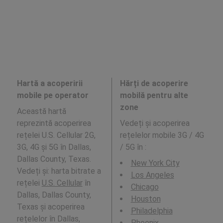
Hartă a acoperirii
Hărți de acoperire
mobile pe operator
mobilă pentru alte
zone
Această hartă
reprezintă acoperirea
Vedeți și acoperirea
rețelei U.S. Cellular 2G,
rețelelor mobile 3G / 4G
3G, 4G și 5G în Dallas,
/ 5G în
:
Dallas County, Texas.
New York City
Vedeți și: harta bitrate a
Los Angeles
rețelei
U.S. Cellular
în
Chicago
Dallas, Dallas County,
Houston
Texas și acoperirea
Philadelphia
rețelelor în Dallas,
Phoenix