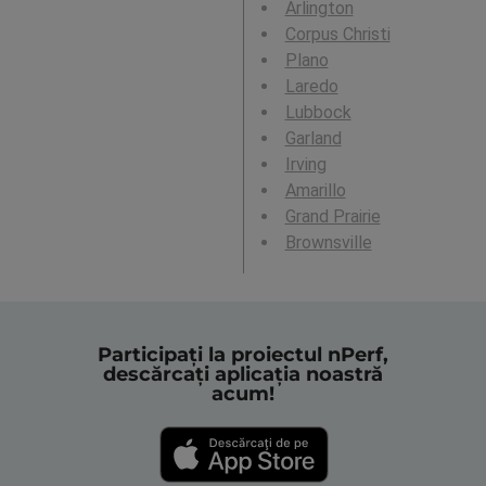
Arlington
Corpus Christi
Plano
Laredo
Lubbock
Garland
Irving
Amarillo
Grand Prairie
Brownsville
Participați la proiectul nPerf,
descărcați aplicația noastră
acum!