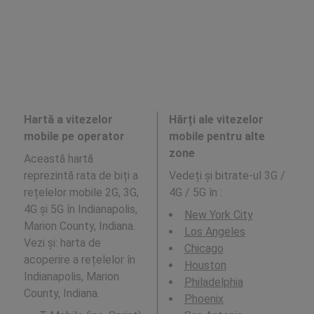
Hartă a vitezelor
Hărți ale vitezelor
mobile pe operator
mobile pentru alte
zone
Această hartă
reprezintă rata de biți a
Vedeți și bitrate-ul 3G /
rețelelor mobile 2G, 3G,
4G / 5G în
:
4G și 5G în Indianapolis,
New York City
Marion County, Indiana.
Los Angeles
Vezi și: harta de
Chicago
acoperire a rețelelor în
Houston
Indianapolis, Marion
Philadelphia
County, Indiana.
Phoenix