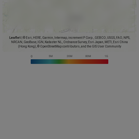
Leaflet
|
© Esri, HERE, Garmin, Intermap, increment P Corp., GEBCO, USGS, FAO, NPS,
NRCAN, GeoBase, IGN, Kadaster NL, Ordnance Survey, Esri Japan, METI, Esri China
(Hong Kong), © OpenStreetMap contributors, and the GIS User Community