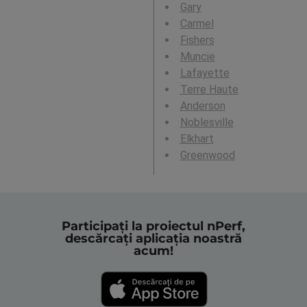
Gary
Carmel
Fishers
Muncie
Lafayette
Terre Haute
Anderson
Noblesville
Elkhart
Greenwood
Participați la proiectul nPerf,
descărcați aplicația noastră
acum!