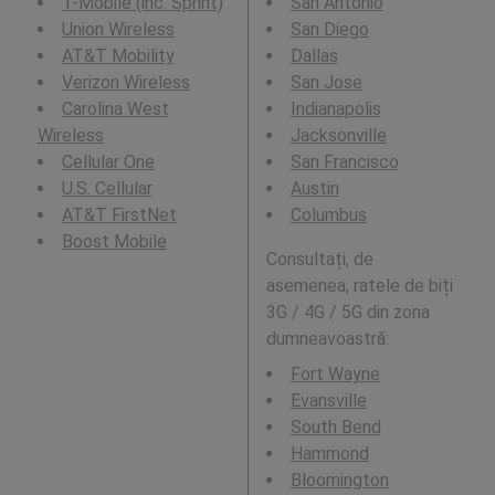
T-Mobile (inc. Sprint)
San Antonio
Union Wireless
San Diego
AT&T Mobility
Dallas
Verizon Wireless
San Jose
Carolina West
Indianapolis
Wireless
Jacksonville
Cellular One
San Francisco
U.S. Cellular
Austin
AT&T FirstNet
Columbus
Boost Mobile
Consultați, de
asemenea, ratele de biți
3G / 4G / 5G din zona
dumneavoastră:
Fort Wayne
Evansville
South Bend
Hammond
Bloomington