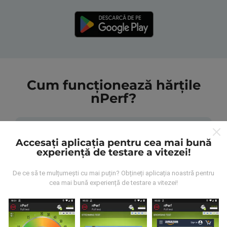
Cum funcționează hărțile
nPerf?
Accesați aplicația pentru cea mai bună
experiență de testare a vitezei!
De unde provin datele?
De ce să te mulțumești cu mai puțin? Obțineți aplicația noastră pentru
cea mai bună experiență de testare a vitezei!
Datele sunt colectate din testele efectuate de
utilizatorii aplicației nPerf. Acestea sunt teste
efectuate în condiții reale, direct pe teren. Dacă doriți
să vă implicați, tot ce trebuie să faceți este să