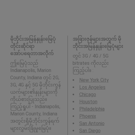
မိုဘိုင်းအမြန်နှုန်းမြေပုံ
အခြားဇုန်များအတွက် မို
တိုင်းဆိုင်ရာ
ဘိုင်းအမြန်နှုန်းမြေပုံများ
အော်ပရေတာအလိုက်
တွင် 3G / 4G / 5G
ဤမြေပုံသည်
bitrates ကိုလည်း
Indianapolis, Marion
ကြည့်ပါ။ :
County, Indiana တွင် 2G,
New York City
3G, 4G နှင့် 5G မိုဘိုင်းကွန်
Los Angeles
ယက်များ၏နှုန်းများကို
Chicago
ကိုယ်စားပြုသည်။
Houston
ကြည့်ရှုပါ - Indianapolis,
Philadelphia
Marion County, Indiana
Phoenix
အတွင်းရှိမိုဘိုင်းကွန်ရက်
San Antonio
များလွှမ်းခြုံမှုမြေပုံ။
San Diego