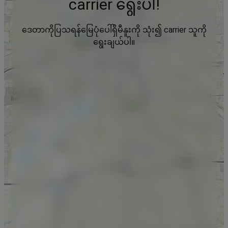
carrier ရွေးပါ!
ဒေတာကိုပြသရန်မြေပုံပေါ်ရှိမီနူးကို သုံး၍ carrier သူကို
ရွေးချယ်ပါ။