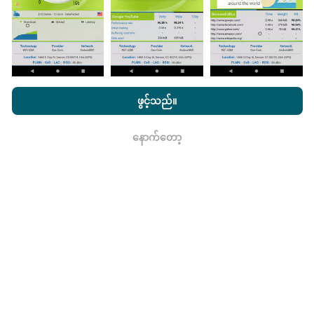
nPerf.com ကိုကြည့်ခြင်းအားဖြင့်ကျွန်ုပ်တို့၏
သီးသန့် နှင့် Cookies
မွမ်းမံမှုများကိုဘယ်လိုလုပ်ထားသလဲ။
အသုံးပြုမှုမူဝါဒ နှင့်ကျွန်ုပ်တို့၏ nPerf စမ်းသပ်မှု
us
သုံးစွဲသူလိုင်စင်
ဖွင့်သည်။
သဘောတူညီချက်
။
ကွန်ယက်လွှမ်းခြုံမြေပုံသည်နာရီတိုင်း bot မှ
အလိုအလျောက် update လုပ်သည်။ အမြန်မြေပုံများကို
၁၅
နောက်တော့
ရလား
မိနစ်တိုင်းတွင် update လုပ်သည်။
ဒေတာကိုနှစ်နှစ်ပြသ
နေသည်။ ၂ နှစ်အကြာတွင်သက်တမ်းအရင့်ဆုံး
အချက်အလက်များကိုမြေပုံများမှတစ်လတစ်ကြိမ်
ဖယ်ရှားသည်။
ဘယ်လောက်ယုံကြည်စိတ်ချရပြီးတိကျသလဲ။