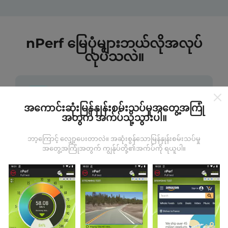
nPerf မြေပုံများဘယ်လိုအလုပ်
လုပ်သလဲ။
အကောင်းဆုံးမြန်နှုန်းစမ်းသပ်မှုအတွေ့အကြုံ
အတွက် အက်ပ်သို့သွားပါ။
ဒေတာကဘယ်ကနေလာတာလဲ
ဘာ့ကြောင့် လျှော့ပေးတာလဲ။ အဆုံးစွန်သောမြန်နှုန်းစမ်းသပ်မှု
အတွေ့အကြုံအတွက် ကျွန်ုပ်တို့၏အက်ပ်ကို ရယူပါ။
ဒေတာများကို nPerf အက်ပလီကေးရှင်းအသုံးပြုသူများမှ
ပြုလုပ်သောစမ်းသပ်မှုများမှရယူသည်။ ဤရွေ့ကားစစ်
မှန်သောအခြေအနေများ, စစ်မှန်သောအခြေအနေများတွင်
ကောက်ယူစမ်းသပ်မှုဖြစ်ကြသည်။ သင်လည်းပါ ၀ င်လိုပါက
nPerf အက်ပ်ကိုသင်၏စမတ်ဖုန်းထဲသို့ဒေါင်းလုပ်ဆွဲရန်ဖြစ်
သည်။
ဒေတာများများလေမြေပုံများပြည့်စုံလေလေ
ဖြစ်သည်။