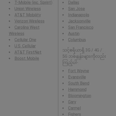
T-Mobile (inc. Sprint)
Dallas
Union Wireless
San Jose
AT&T Mobility
Indianapolis
Verizon Wireless
Jacksonville
Carolina West
San Francisco
Wireless
Austin
Cellular One
Columbus
U.S. Cellular
သင့်ဧရိယာရှိ 3G / 4G /
AT&T FirstNet
5G ဘစ်နှုန်းများကိုလည်း
Boost Mobile
ကြည့်ပါ-
Fort Wayne
Evansville
South Bend
Hammond
Bloomington
Gary
Carmel
Fishers