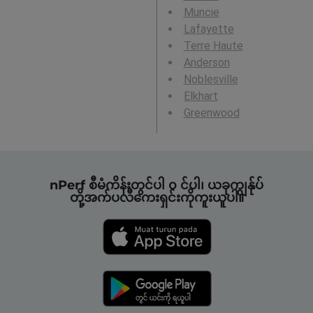
Muncie
Lafayette
Terre Haute
Anderson
Noblesville
Elkhart
Greenwood
nPerf စီမံကိန်းတွင်ပါ ၀ င်ပါ၊ ယခုကျွန်ုပ်
တို့အက်ပလီကေးရှင်းကိုကူးယူပါ။