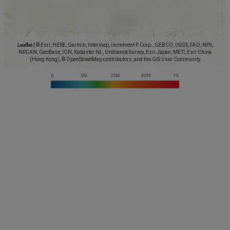
Leaflet
|
© Esri, HERE, Garmin, Intermap, increment P Corp., GEBCO, USGS, FAO, NPS,
NRCAN, GeoBase, IGN, Kadaster NL, Ordnance Survey, Esri Japan, METI, Esri China
(Hong Kong), © OpenStreetMap contributors, and the GIS User Community