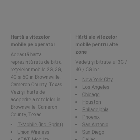
Hartă a vitezelor
Hărți ale vitezelor
mobile pe operator
mobile pentru alte
zone
Această hartă
reprezintă rata de biți a
Vedeți și bitrate-ul 3G /
rețelelor mobile 2G, 3G,
4G / 5G în
:
4G și 5G în Brownsville,
New York City
Cameron County, Texas.
Los Angeles
Vezi și: harta de
Chicago
acoperire a rețelelor în
Houston
Brownsville, Cameron
Philadelphia
County, Texas.
Phoenix
T-Mobile (inc. Sprint)
San Antonio
Union Wireless
San Diego
AT&T Mobility
Dallas