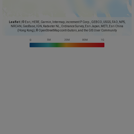
Leaflet
|
© Esri, HERE, Garmin, Intermap, increment P Corp., GEBCO, USGS, FAO, NPS,
NRCAN, GeoBase, IGN, Kadaster NL, Ordnance Survey, Esri Japan, METI, Esri China
(Hong Kong), © OpenStreetMap contributors, and the GIS User Community