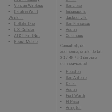
Verizon Wireless
San Jose
Carolina West
Indianapolis
Wireless
Jacksonville
Cellular One
San Francisco
U.S. Cellular
Austin
AT&T FirstNet
Columbus
Boost Mobile
Consultați, de
asemenea, ratele de biți
3G / 4G / 5G din zona
dumneavoastră:
Houston
San Antonio
Dallas
Austin
Fort Worth
El Paso
Arlington