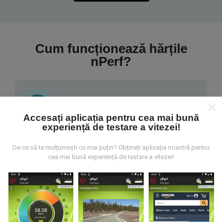
Cum funcționează hărțile
nPerf?
Accesați aplicația pentru cea mai bună
experiență de testare a vitezei!
De unde provin datele?
De ce să te mulțumești cu mai puțin? Obțineți aplicația noastră pentru
Datele sunt colectate din testele efectuate de
cea mai bună experiență de testare a vitezei!
utilizatorii aplicației nPerf. Acestea sunt teste
efectuate în condiții reale, direct pe teren. Dacă doriți
să vă implicați, tot ce trebuie să faceți este să
descărcați aplicația nPerf pe smartphone.
Cu cât
există mai multe date, cu atât hărțile vor fi mai
cuprinzătoare!