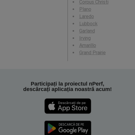
Corpus Christi
Plano
Laredo
Lubbock
Garland
Irving
Amarillo
Grand Prairie
Participați la proiectul nPerf,
descărcați aplicația noastră acum!