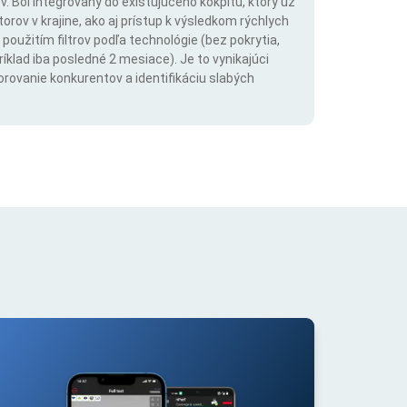
. Bol integrovaný do existujúceho kokpitu, ktorý už
rov v krajine, ako aj prístup k výsledkom rýchlych
použitím filtrov podľa technológie (bez pokrytia,
íklad iba posledné 2 mesiace). Je to vynikajúci
orovanie konkurentov a identifikáciu slabých