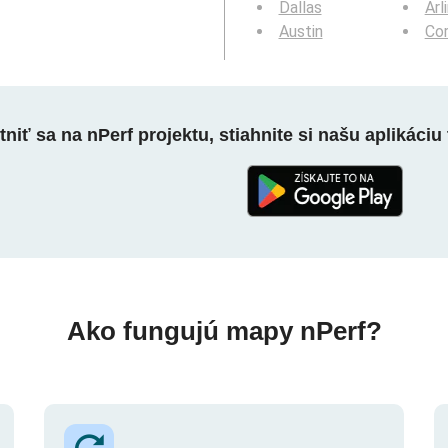
Dallas
Arl
Austin
Cor
niť sa na nPerf projektu, stiahnite si našu aplikáciu 
Ako fungujú mapy nPerf?