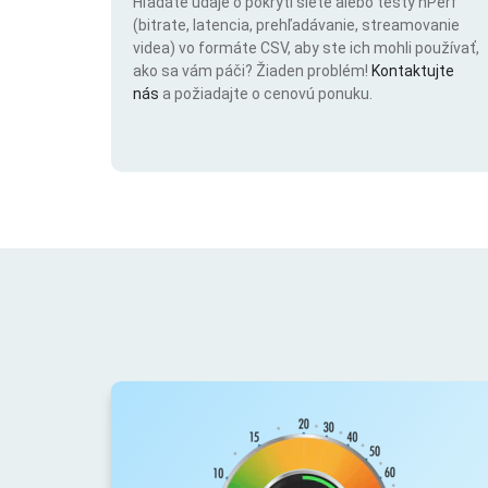
Hľadáte údaje o pokrytí siete alebo testy nPerf
(bitrate, latencia, prehľadávanie, streamovanie
videa) vo formáte CSV, aby ste ich mohli používať,
ako sa vám páči? Žiaden problém!
Kontaktujte
nás
a požiadajte o cenovú ponuku.