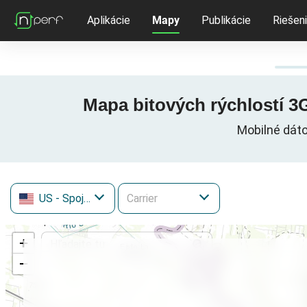
Aplikácie
Mapy
Publikácie
Riešen
Mapa bitových rýchlostí 3G
Mobilné dáto
US
- Spojené štáty
+
−