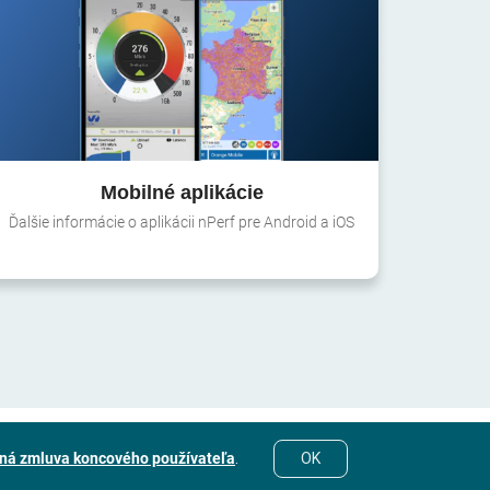
Mobilné aplikácie
Ďalšie informácie o aplikácii nPerf pre Android a iOS
ná zmluva koncového používateľa
.
OK