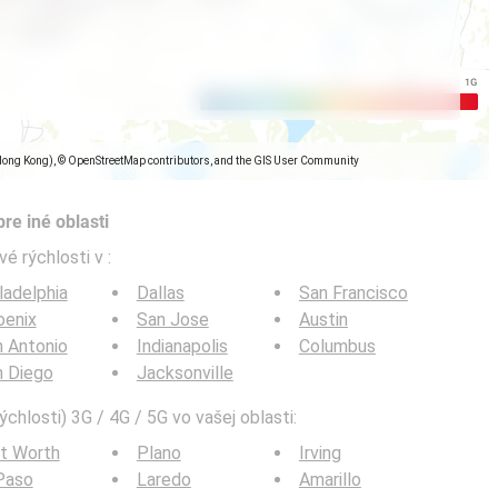
Hong Kong), © OpenStreetMap contributors, and the GIS User Community
re iné oblasti
ové rýchlosti v
:
ladelphia
Dallas
San Francisco
oenix
San Jose
Austin
 Antonio
Indianapolis
Columbus
n Diego
Jacksonville
ýchlosti) 3G / 4G / 5G vo vašej oblasti:
t Worth
Plano
Irving
Paso
Laredo
Amarillo