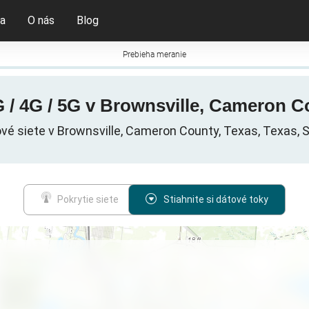
ia
O nás
Blog
Prebieha meranie
 / 4G / 5G v Brownsville, Cameron C
vé siete v Brownsville, Cameron County, Texas, Texas, 
Pokrytie siete
Stiahnite si dátové toky