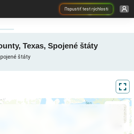
Пspustiť test rýchlosti
ounty, Texas, Spojené štáty
Spojené štáty
ArcGIS