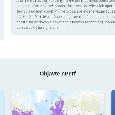
Áno. Tento nástroj je určený hlavne pre mobilných operátorov
obsahuje štatistiku výkonnosti internetu od všetkých operáto
testov a údajom o pokrytí. Tieto údaje je možné vizualizovať 
2G, 3G, 4G, 4G +, 5G) počas konfigurovateľného obdobia (napr
nástroj na sledovanie zavádzania nových technológií, monit
oblastí pokrytia signálom.
Objavte nPerf