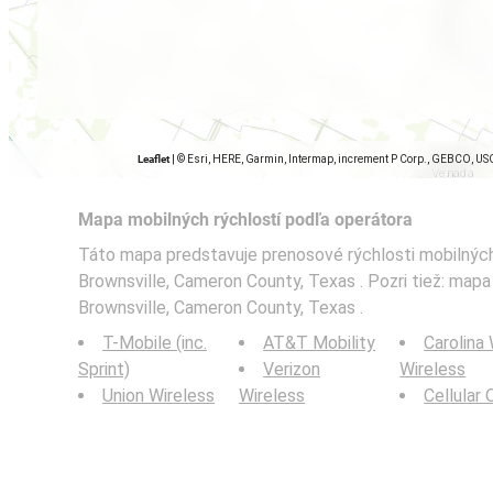
Leaflet
|
© Esri, HERE, Garmin, Intermap, increment P Corp., GEBCO, US
Mapa mobilných rýchlostí podľa operátora
Táto mapa predstavuje prenosové rýchlosti mobilných 
Brownsville, Cameron County, Texas . Pozri tiež: mapa 
Brownsville, Cameron County, Texas .
T-Mobile (inc.
AT&T Mobility
Carolina
Sprint)
Verizon
Wireless
Union Wireless
Wireless
Cellular