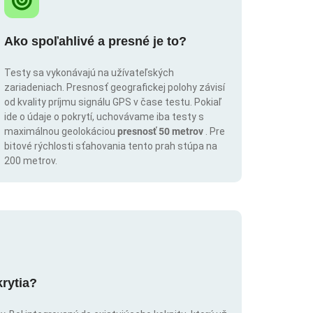
Ako spoľahlivé a presné je to?
Testy sa vykonávajú na užívateľských
zariadeniach. Presnosť geografickej polohy závisí
od kvality príjmu signálu GPS v čase testu. Pokiaľ
ide o údaje o pokrytí, uchovávame iba testy s
maximálnou geolokáciou
presnosť 50 metrov
. Pre
bitové rýchlosti sťahovania tento prah stúpa na
200 metrov.
krytia?