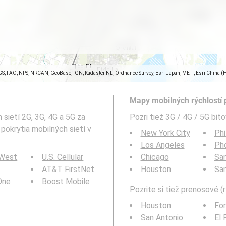
GS, FAO, NPS, NRCAN, GeoBase, IGN, Kadaster NL, Ordnance Survey, Esri Japan, METI, Esri China (
Mapy mobilných rýchlostí p
sietí 2G, 3G, 4G a 5G za
Pozri tiež 3G / 4G / 5G bit
pokrytia mobilných sietí v
New York City
Phi
Los Angeles
Ph
 West
U.S. Cellular
Chicago
San
AT&T FirstNet
Houston
Sa
 One
Boost Mobile
Pozrite si tiež prenosové (r
Houston
For
San Antonio
El 