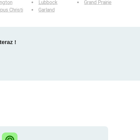
ington
Lubbock
Grand Prairie
pus Christi
Garland
teraz !