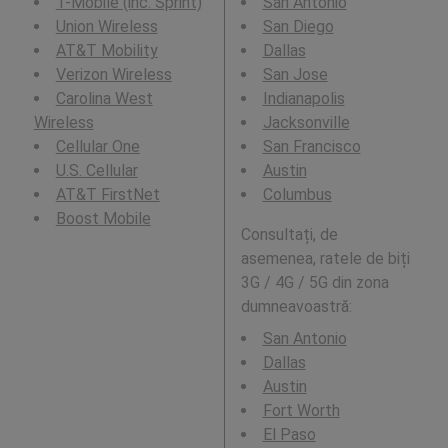
T-Mobile (inc. Sprint)
San Antonio
Union Wireless
San Diego
AT&T Mobility
Dallas
Verizon Wireless
San Jose
Carolina West
Indianapolis
Wireless
Jacksonville
Cellular One
San Francisco
U.S. Cellular
Austin
AT&T FirstNet
Columbus
Boost Mobile
Consultați, de
asemenea, ratele de biți
3G / 4G / 5G din zona
dumneavoastră:
San Antonio
Dallas
Austin
Fort Worth
El Paso