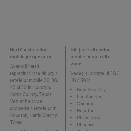
Hartă a vitezelor
Hărți ale vitezelor
mobile pe operator
mobile pentru alte
zone
Această hartă
reprezintă rata de biți a
Vedeți și bitrate-ul 3G /
rețelelor mobile 2G, 3G,
4G / 5G în
:
4G și 5G în Houston,
New York City
Harris County, Texas.
Los Angeles
Vezi și: harta de
Chicago
acoperire a rețelelor în
Houston
Houston, Harris County,
Philadelphia
Texas.
Phoenix