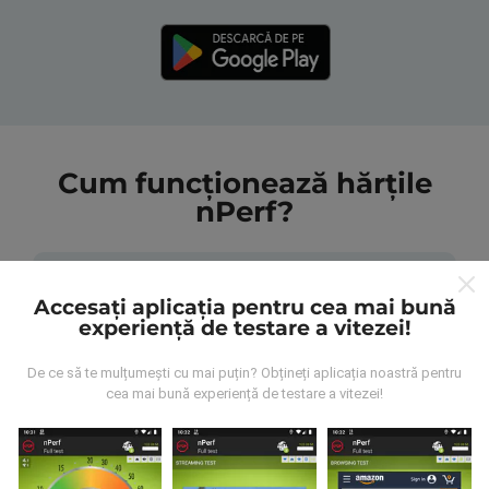
Cum funcționează hărțile
nPerf?
Accesați aplicația pentru cea mai bună
experiență de testare a vitezei!
De unde provin datele?
De ce să te mulțumești cu mai puțin? Obțineți aplicația noastră pentru
cea mai bună experiență de testare a vitezei!
Datele sunt colectate din testele efectuate de
utilizatorii aplicației nPerf. Acestea sunt teste
efectuate în condiții reale, direct pe teren. Dacă doriți
să vă implicați, tot ce trebuie să faceți este să