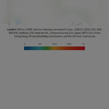
Leaflet
|
© Esri, HERE, Garmin, Intermap, increment P Corp., GEBCO, USGS, FAO, NPS,
NRCAN, GeoBase, IGN, Kadaster NL, Ordnance Survey, Esri Japan, METI, Esri China
(Hong Kong), © OpenStreetMap contributors, and the GIS User Community