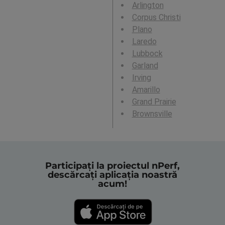
Arlington
Corpus Christi
Plano
Laredo
Lubbock
Garland
Irving
Amarillo
Grand Prairie
Brownsville
Participați la proiectul nPerf,
descărcați aplicația noastră
acum!