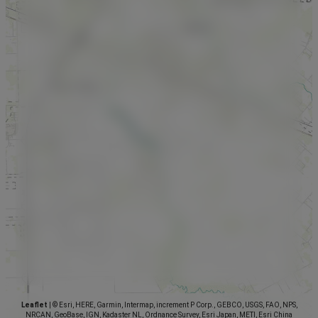
Leaflet
|
© Esri, HERE, Garmin, Intermap, increment P Corp., GEBCO, USGS, FAO, NPS,
NRCAN, GeoBase, IGN, Kadaster NL, Ordnance Survey, Esri Japan, METI, Esri China