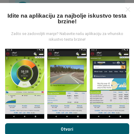
Idite na aplikaciju za najbolje iskustvo testa
brzine!
Odakle dolaze podaci?
Zašto se zadovoljiti manje? Nabavite našu aplikaciju za vrhunsko
Podaci se prikupljaju iz testova koje su proveli korisnici
iskustvo testa brzine!
nPerf aplikacije. Ovo su ispitivanja koja se sprovode u
stvarnim uslovima, direktno na terenu. Ako se i vi
želite uključiti, samo trebate preuzeti aplikaciju nPerf
na svoj pametni telefon.
Što više podataka ima, to će
karte biti sveobuhvatnije!
Kako se prave ažuriranja?
Pregledavanjem nPerf.com prihvaćate naše
Pravila o
privatnosti i upotrebi kolačića
kao i naš nPerf test
Ugovor o
Mape pokrivanja mreže automatski se ažuriraju od
Otvori