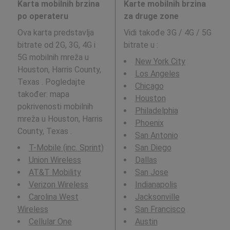
Karta mobilnih brzina
Karte mobilnih brzina
po operateru
za druge zone
Ova karta predstavlja
Vidi takođe 3G / 4G / 5G
bitrate od 2G, 3G, 4G i
bitrate u
:
5G mobilnih mreža u
New York City
Houston, Harris County,
Los Angeles
Texas . Pogledajte
Chicago
također: mapa
Houston
pokrivenosti mobilnih
Philadelphia
mreža u Houston, Harris
Phoenix
County, Texas .
San Antonio
T-Mobile (inc. Sprint)
San Diego
Union Wireless
Dallas
AT&T Mobility
San Jose
Verizon Wireless
Indianapolis
Carolina West
Jacksonville
Wireless
San Francisco
Cellular One
Austin