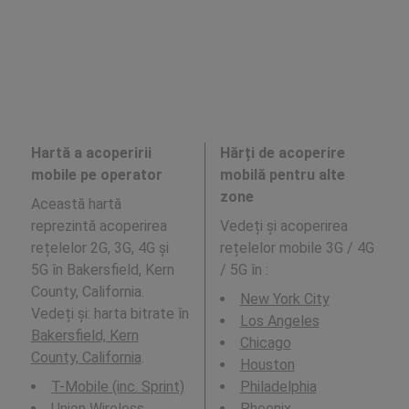
Hartă a acoperirii
Hărți de acoperire
mobile pe operator
mobilă pentru alte
zone
Această hartă
reprezintă acoperirea
Vedeți și acoperirea
rețelelor 2G, 3G, 4G și
rețelelor mobile 3G / 4G
5G în Bakersfield, Kern
/ 5G în
:
County, California.
New York City
Vedeți și: harta bitrate în
Los Angeles
Bakersfield, Kern
Chicago
County, California
.
Houston
T-Mobile (inc. Sprint)
Philadelphia
Union Wireless
Phoenix