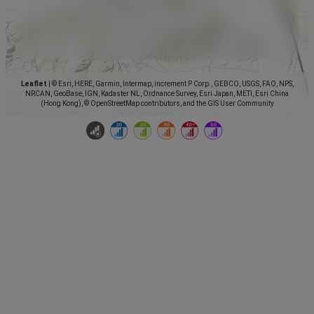
Leaflet
|
© Esri, HERE, Garmin, Intermap, increment P Corp., GEBCO, USGS, FAO, NPS,
NRCAN, GeoBase, IGN, Kadaster NL, Ordnance Survey, Esri Japan, METI, Esri China
(Hong Kong), © OpenStreetMap contributors, and the GIS User Community