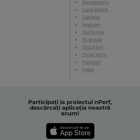
Sacramento
Long Beach
Oakland
Anaheim
Santa Ana
Riverside
Stockton
Chula Vista
Fremont
Irvine
Participați la proiectul nPerf,
descărcați aplicația noastră
acum!