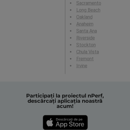
Sacramento
Long Beach
Oakland
Anaheim
Santa Ana
Riverside
Stockton
Chula Vista
Fremont
Irvine
Participați la proiectul nPerf,
descărcați aplicația noastră
acum!