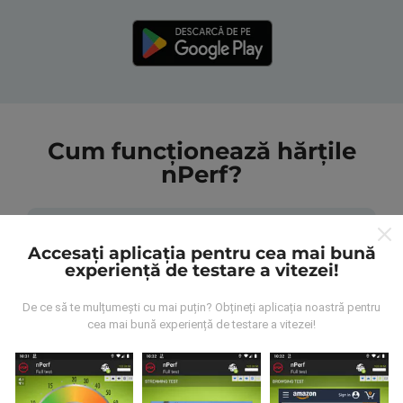
Cum funcționează hărțile
nPerf?
Accesați aplicația pentru cea mai bună
experiență de testare a vitezei!
De unde provin datele?
De ce să te mulțumești cu mai puțin? Obțineți aplicația noastră pentru
cea mai bună experiență de testare a vitezei!
Datele sunt colectate din testele efectuate de
utilizatorii aplicației nPerf. Acestea sunt teste
efectuate în condiții reale, direct pe teren. Dacă doriți
să vă implicați, tot ce trebuie să faceți este să