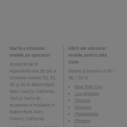
Hartă a vitezelor
Hărți ale vitezelor
mobile pe operator
mobile pentru alte
zone
Această hartă
reprezintă rata de biți a
Vedeți și bitrate-ul 3G /
rețelelor mobile 2G, 3G,
4G / 5G în
:
4G și 5G în Bakersfield,
New York City
Kern County, California.
Los Angeles
Vezi și: harta de
Chicago
acoperire a rețelelor în
Houston
Bakersfield, Kern
Philadelphia
County, California.
Phoenix