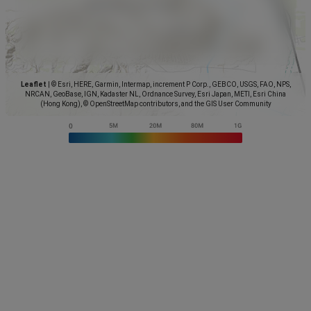
Leaflet
|
© Esri, HERE, Garmin, Intermap, increment P Corp., GEBCO, USGS, FAO, NPS,
NRCAN, GeoBase, IGN, Kadaster NL, Ordnance Survey, Esri Japan, METI, Esri China
(Hong Kong), © OpenStreetMap contributors, and the GIS User Community