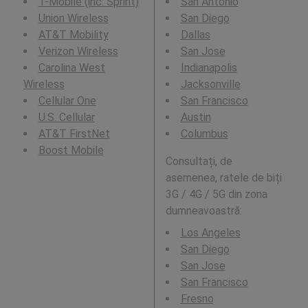
T-Mobile (inc. Sprint)
San Antonio
Union Wireless
San Diego
AT&T Mobility
Dallas
Verizon Wireless
San Jose
Carolina West
Indianapolis
Wireless
Jacksonville
Cellular One
San Francisco
U.S. Cellular
Austin
AT&T FirstNet
Columbus
Boost Mobile
Consultați, de
asemenea, ratele de biți
3G / 4G / 5G din zona
dumneavoastră:
Los Angeles
San Diego
San Jose
San Francisco
Fresno