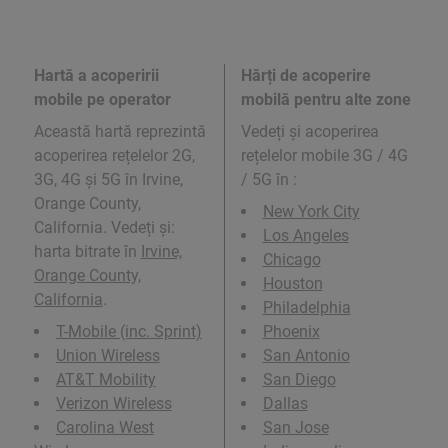
Hartă a acoperirii
Hărți de acoperire
mobile pe operator
mobilă pentru alte zone
Această hartă reprezintă
Vedeți și acoperirea
acoperirea rețelelor 2G,
rețelelor mobile 3G / 4G
3G, 4G și 5G în Irvine,
/ 5G în
:
Orange County,
New York City
California. Vedeți și:
Los Angeles
harta bitrate în
Irvine,
Chicago
Orange County,
Houston
California
.
Philadelphia
T-Mobile (inc. Sprint)
Phoenix
Union Wireless
San Antonio
AT&T Mobility
San Diego
Verizon Wireless
Dallas
Carolina West
San Jose