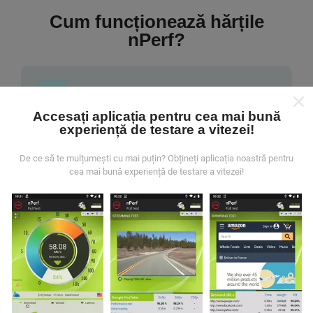
Cum funcționează hărțile
nPerf?
Accesați aplicația pentru cea mai bună
experiență de testare a vitezei!
De unde provin datele?
De ce să te mulțumești cu mai puțin? Obțineți aplicația noastră pentru
Datele sunt colectate din testele efectuate de utilizatorii
cea mai bună experiență de testare a vitezei!
aplicației nPerf. Acestea sunt teste efectuate în condiții
reale, direct pe teren. Dacă doriți să vă implicați, tot ce
trebuie să faceți este să descărcați aplicația nPerf pe
smartphone.
Cu cât există mai multe date, cu atât
hărțile vor fi mai cuprinzătoare!