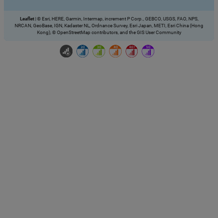
Leaflet
|
© Esri, HERE, Garmin, Intermap, increment P Corp., GEBCO, USGS, FAO, NPS,
NRCAN, GeoBase, IGN, Kadaster NL, Ordnance Survey, Esri Japan, METI, Esri China (Hong
Kong), © OpenStreetMap contributors, and the GIS User Community