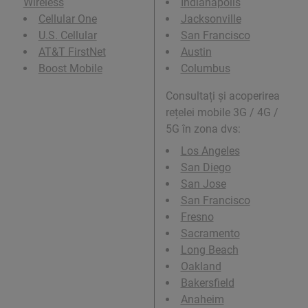
Wireless
Indianapolis
Cellular One
Jacksonville
U.S. Cellular
San Francisco
AT&T FirstNet
Austin
Boost Mobile
Columbus
Consultați și acoperirea
rețelei mobile 3G / 4G /
5G în zona dvs:
Los Angeles
San Diego
San Jose
San Francisco
Fresno
Sacramento
Long Beach
Oakland
Bakersfield
Anaheim