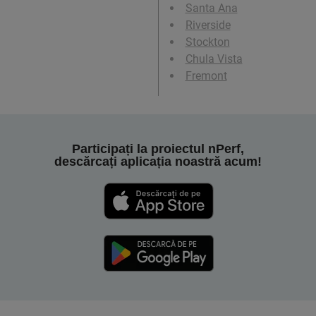
Santa Ana
Riverside
Stockton
Chula Vista
Fremont
Participați la proiectul nPerf,
descărcați aplicația noastră acum!