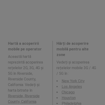
Hartă a acoperirii
Hărți de acoperire
mobile pe operator
mobilă pentru alte
zone
Această hartă
reprezintă acoperirea
Vedeți și acoperirea
rețelelor 2G, 3G, 4G și
rețelelor mobile 3G / 4G
5G în Riverside,
/ 5G în
:
Riverside County,
New York City
California. Vedeți și:
Los Angeles
harta bitrate în
Chicago
Riverside, Riverside
Houston
County, California
.
Philadelphia