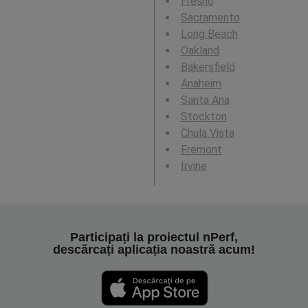
Fresno
Sacramento
Long Beach
Oakland
Bakersfield
Anaheim
Santa Ana
Stockton
Chula Vista
Fremont
Irvine
Participați la proiectul nPerf,
descărcați aplicația noastră acum!