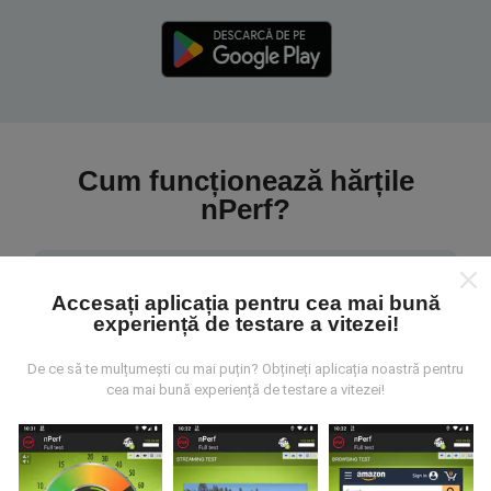
Cum funcționează hărțile
nPerf?
Accesați aplicația pentru cea mai bună
experiență de testare a vitezei!
De unde provin datele?
De ce să te mulțumești cu mai puțin? Obțineți aplicația noastră pentru
cea mai bună experiență de testare a vitezei!
Datele sunt colectate din testele efectuate de
utilizatorii aplicației nPerf. Acestea sunt teste
efectuate în condiții reale, direct pe teren. Dacă doriți
să vă implicați, tot ce trebuie să faceți este să