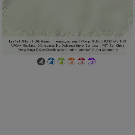
Leaflet
|
© Esri, HERE, Garmin, Intermap, increment P Corp., GEBCO, USGS, FAO, NPS,
NRCAN, GeoBase, IGN, Kadaster NL, Ordnance Survey, Esri Japan, METI, Esri China
(Hong Kong), © OpenStreetMap contributors, and the GIS User Community