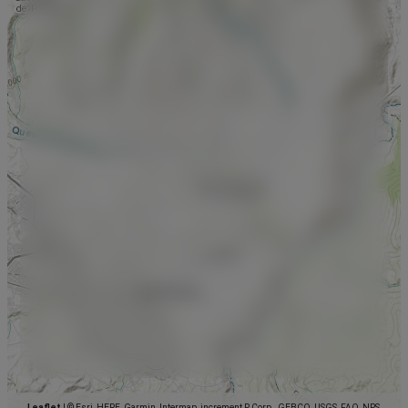
Leaflet
|
© Esri, HERE, Garmin, Intermap, increment P Corp., GEBCO, USGS, FAO, NPS,