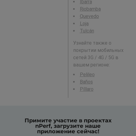
Ibarra
Riobamba
Quevedo
Loja
Tulcán
Узнайте также о
покрытии мобильных
сетей 3G / 4G / 5G в
вашем регионе:
Pelileo
Baños
Píllaro
Примите участие в проектах
nPerf, загрузите наше
приложение сейчас!