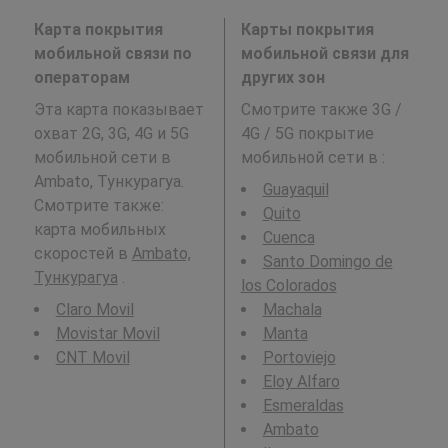
Карта покрытия
Карты покрытия
мобильной связи по
мобильной связи для
операторам
других зон
Эта карта показывает
Смотрите также 3G /
охват 2G, 3G, 4G и 5G
4G / 5G покрытие
мобильной сети в
мобильной сети в
:
Ambato, Тункурагуа.
Guayaquil
Смотрите также:
Quito
карта мобильных
Cuenca
скоростей в
Ambato,
Santo Domingo de
Тункурагуа
.
los Colorados
Claro Movil
Machala
Movistar Movil
Manta
CNT Movil
Portoviejo
Eloy Alfaro
Esmeraldas
Ambato