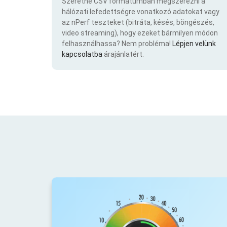
Szeretne CSV formátumban megszerezni a
hálózati lefedettségre vonatkozó adatokat vagy
az nPerf teszteket (bitráta, késés, böngészés,
video streaming), hogy ezeket bármilyen módon
felhasználhassa? Nem probléma!
Lépjen velünk
kapcsolatba
árajánlatért.