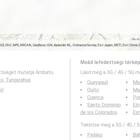
SGS, FAO, NPS, NRCAN, GeoBase, IGN, Kadaster NL, Ordnance Survey, Esri Japan, METI, Esri China 
Mobil lefedettségi térké
ettségét mutatja Ambato,
Lásd még a
3G / 4G / 5G m
o, Tungurahua
.
Guayaquil
Ma
il
Quito
Ma
Cuenca
Por
Santo Domingo
Elo
de los Colorados
Es
Tekintse meg a 3G / 4G / 5
Pelileo
Ba