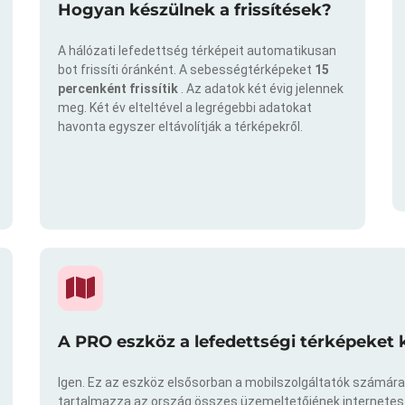
Hogyan készülnek a frissítések?
A hálózati lefedettség térképeit automatikusan
bot frissíti óránként. A sebességtérképeket
15
percenként frissítik
. Az adatok két évig jelennek
meg. Két év elteltével a legrégebbi adatokat
havonta egyszer eltávolítják a térképekről.
A PRO eszköz a lefedettségi térképeket 
Igen. Ez az eszköz elsősorban a mobilszolgáltatók számára
tartalmazza az ország összes üzemeltetőjének internetes t