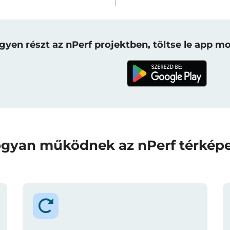
gyen részt az nPerf projektben, töltse le app mo
gyan működnek az nPerf térkép