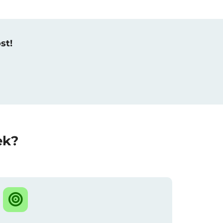
st!
ek?