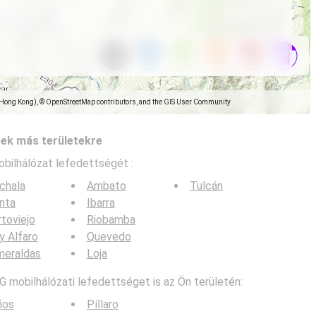
(Hong Kong), © OpenStreetMap contributors, and the GIS User Community
pek más területekre
obilhálózat lefedettségét :
chala
Ambato
Tulcán
nta
Ibarra
toviejo
Riobamba
y Alfaro
Quevedo
meraldas
Loja
G mobilhálózati lefedettséget is az Ön területén:
ños
Píllaro