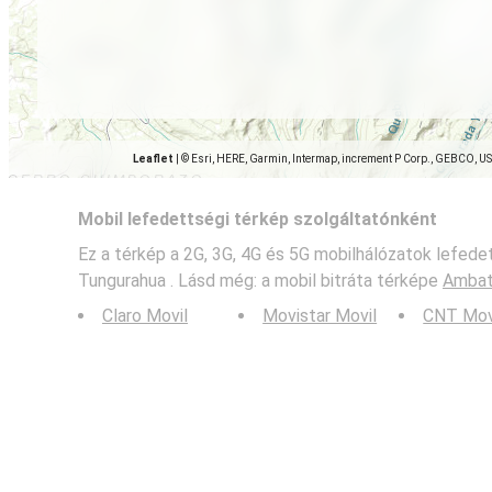
Leaflet
|
© Esri, HERE, Garmin, Intermap, increment P Corp., GEBCO, U
Mobil lefedettségi térkép szolgáltatónként
Ez a térkép a 2G, 3G, 4G és 5G mobilhálózatok lefed
Tungurahua . Lásd még: a mobil bitráta térképe
Ambat
Claro Movil
Movistar Movil
CNT Mov