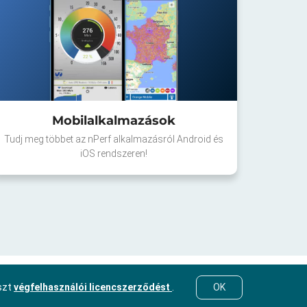
Mobilalkalmazások
Tudj meg többet az nPerf alkalmazásról Android és
iOS rendszeren!
eszt
végfelhasználói licencszerződést
.
OK