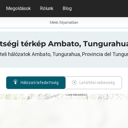
Megoldások
Rólunk
Blog
Mérés folyamatban
ettségi térkép Ambato, Tungurah
iteli hálózatok Ambato, Tungurahua, Provincia del Tungu
Hálózati lefedettség
Letöltési sebesség