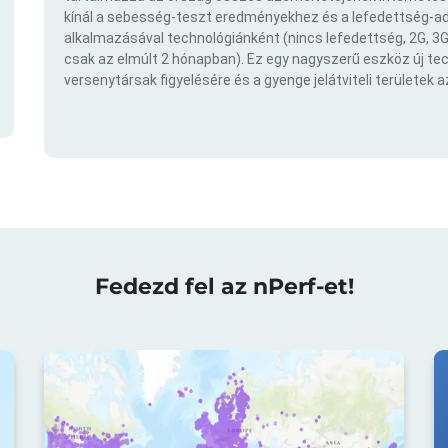
kínál a sebesség-teszt eredményekhez és a lefedettség-ad
alkalmazásával technológiánként (nincs lefedettség, 2G, 3G,
csak az elmúlt 2 hónapban). Ez egy nagyszerű eszköz új t
versenytársak figyelésére és a gyenge jelátviteli területek 
Fedezd fel az nPerf-et!