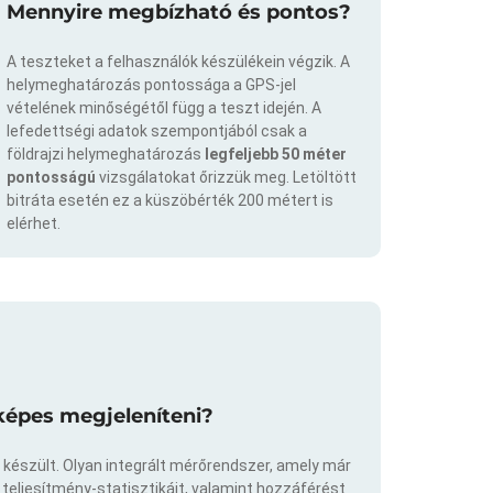
Mennyire megbízható és pontos?
A teszteket a felhasználók készülékein végzik. A
helymeghatározás pontossága a GPS-jel
vételének minőségétől függ a teszt idején. A
lefedettségi adatok szempontjából csak a
földrajzi helymeghatározás
legfeljebb 50 méter
pontosságú
vizsgálatokat őrizzük meg. Letöltött
bitráta esetén ez a küszöbérték 200 métert is
elérhet.
képes megjeleníteni?
 készült. Olyan integrált mérőrendszer, amely már
eljesítmény-statisztikáit, valamint hozzáférést