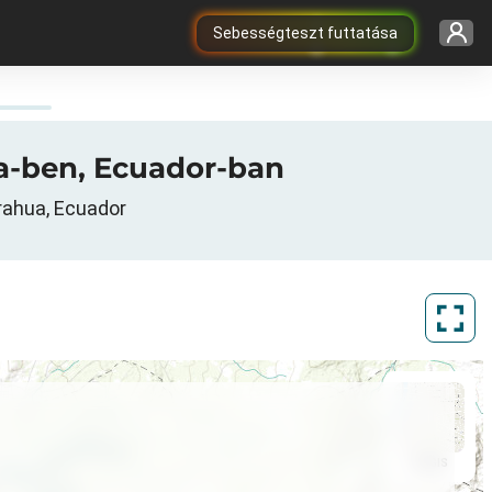
Sebességteszt futtatása
ua-ben, Ecuador-ban
rahua, Ecuador
ArcGIS