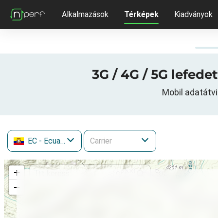
Alkalmazások
Térképek
Kiadványok
3G / 4G / 5G lefed
Mobil adatátv
EC
- Ecuador
+
−