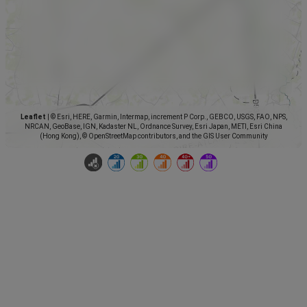
Leaflet
|
© Esri, HERE, Garmin, Intermap, increment P Corp., GEBCO, USGS, FAO, NPS,
NRCAN, GeoBase, IGN, Kadaster NL, Ordnance Survey, Esri Japan, METI, Esri China
(Hong Kong), © OpenStreetMap contributors, and the GIS User Community