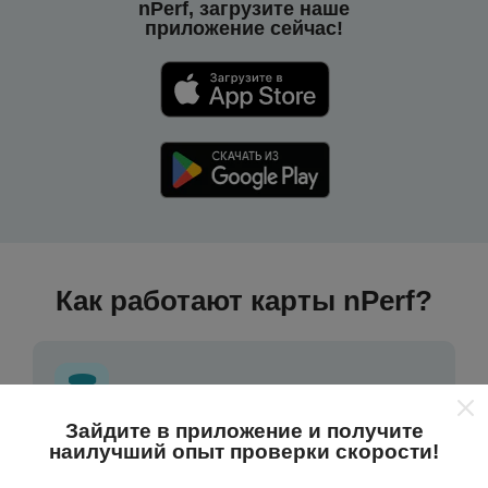
nPerf, загрузите наше
приложение сейчас!
Как работают карты nPerf?
Зайдите в приложение и получите
наилучший опыт проверки скорости!
Откуда берутся данные ?