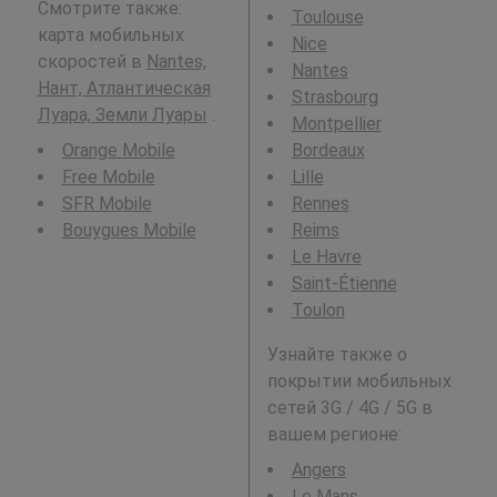
Смотрите также:
Toulouse
карта мобильных
Nice
скоростей в
Nantes,
Nantes
Нант, Атлантическая
Strasbourg
Луара, Земли Луары
.
Montpellier
Orange Mobile
Bordeaux
Free Mobile
Lille
SFR Mobile
Rennes
Bouygues Mobile
Reims
Le Havre
Saint-Étienne
Toulon
Узнайте также о
покрытии мобильных
сетей 3G / 4G / 5G в
вашем регионе:
Angers
Le Mans