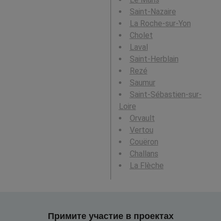
Saint-Nazaire
La Roche-sur-Yon
Cholet
Laval
Saint-Herblain
Rezé
Saumur
Saint-Sébastien-sur-
Loire
Orvault
Vertou
Couëron
Challans
La Flèche
Примите участие в проектах