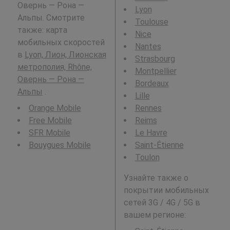
Овернь — Рона —
Lyon
Альпы. Смотрите
Toulouse
также: карта
Nice
мобильных скоростей
Nantes
в
Lyon, Лион, Лионская
Strasbourg
метрополия, Rhône,
Montpellier
Овернь — Рона —
Bordeaux
Альпы
.
Lille
Orange Mobile
Rennes
Free Mobile
Reims
SFR Mobile
Le Havre
Bouygues Mobile
Saint-Étienne
Toulon
Узнайте также о
покрытии мобильных
сетей 3G / 4G / 5G в
вашем регионе: