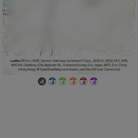
Leaflet
|
© Esri, HERE, Garmin, Intermap, increment P Corp., GEBCO, USGS, FAO, NPS,
NRCAN, GeoBase, IGN, Kadaster NL, Ordnance Survey, Esri Japan, METI, Esri China
(Hong Kong), © OpenStreetMap contributors, and the GIS User Community