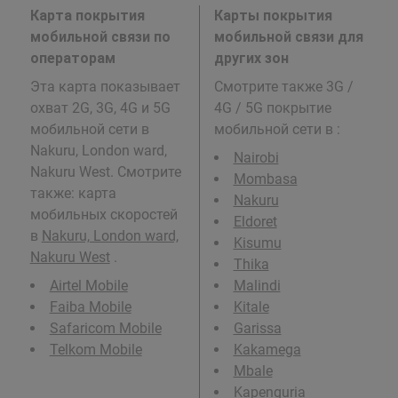
Карта покрытия
Карты покрытия
мобильной связи по
мобильной связи для
операторам
других зон
Эта карта показывает
Смотрите также 3G /
охват 2G, 3G, 4G и 5G
4G / 5G покрытие
мобильной сети в
мобильной сети в
:
Nakuru, London ward,
Nairobi
Nakuru West. Смотрите
Mombasa
также: карта
Nakuru
мобильных скоростей
Eldoret
в
Nakuru, London ward,
Kisumu
Nakuru West
.
Thika
Airtel Mobile
Malindi
Faiba Mobile
Kitale
Safaricom Mobile
Garissa
Telkom Mobile
Kakamega
Mbale
Kapenguria