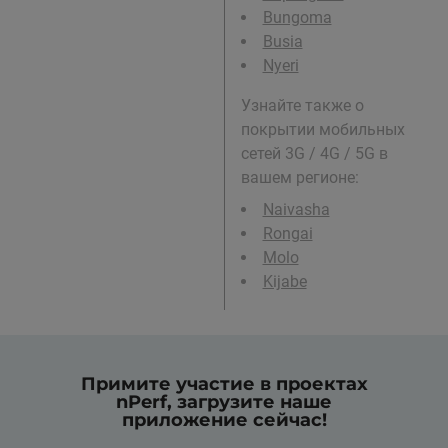
Bungoma
Busia
Nyeri
Узнайте также о
покрытии мобильных
сетей 3G / 4G / 5G в
вашем регионе:
Naivasha
Rongai
Molo
Kijabe
Примите участие в проектах
nPerf, загрузите наше
приложение сейчас!