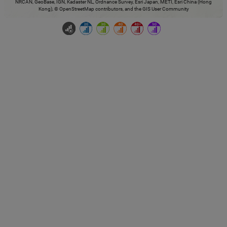
NRCAN, GeoBase, IGN, Kadaster NL, Ordnance Survey, Esri Japan, METI, Esri China (Hong
Kong), © OpenStreetMap contributors, and the GIS User Community