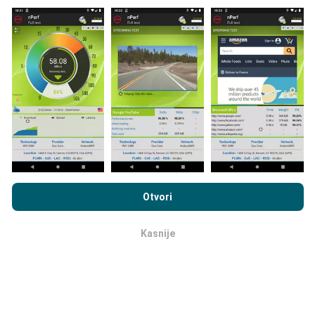
Kako se prave ažuriranja?
Mape pokrivanja mreže automatski se ažuriraju od
strane robota svakih sat vremena. Karte brzine
ažuriraju se
svakih 15 minuta
. Podaci se prikazuju na
dvije godine. Nakon dvije godine najstariji podaci
uklanjaju se s karata jednom mjesečno.
Pregledavanjem nPerf.com prihvaćate naše
Pravila o
privatnosti i upotrebi kolačića
kao i naš nPerf test
Ugovor o
Otvori
licenci za krajnjeg korisnika
.
Kasnije
ok
Koliko je pouzdan i točan?
Testovi se provode na uređajima korisnika. Preciznost