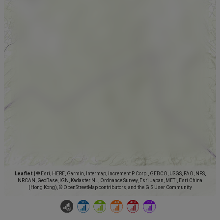
Leaflet
|
© Esri, HERE, Garmin, Intermap, increment P Corp., GEBCO, USGS, FAO, NPS,
NRCAN, GeoBase, IGN, Kadaster NL, Ordnance Survey, Esri Japan, METI, Esri China
(Hong Kong), © OpenStreetMap contributors, and the GIS User Community