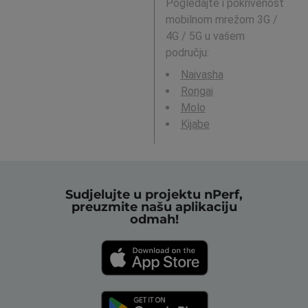
Pogledajte i pokrivenost
mobilnom mrežom 3G /
4G / 5G u vašem
području:
Naivasha
Rongai
Molo
Kijabe
Sudjelujte u projektu nPerf,
preuzmite našu aplikaciju
odmah!