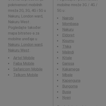
pokrivenost mobilnih
mobilne mreže 3G / 4G /
mreža 2G, 3G, 4G i 5G u
5G u
:
Nakuru, London ward,
Nairobi
Nakuru West .
Mombasa
Pogledajte također:
Nakuru
mapa bitrates-a za
Eldoret
mobilne uređaje u
Kisumu
Nakuru, London ward,
Thika
Nakuru West
.
Malindi
Airtel Mobile
Kitale
Faiba Mobile
Garissa
Safaricom Mobile
Kakamega
Telkom Mobile
Mbale
Kapenguria
Bungoma
Busia
Nyeri