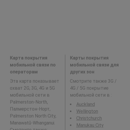
Карта покрытия
Карты покрытия
мобильной связи по
мобильной связи для
операторам
других зон
Эта карта показывает
Смотрите также 3G /
охват 2G, 3G, 4G и 5G
4G / 5G покрытие
мобильной сети в
мобильной сети в
:
Palmerston-North,
Auckland
Палмерстон-Норт,
Wellington
Palmerston North City,
Christchurch
Manawatū-Whanganui.
Manukau City
Смотрите также: