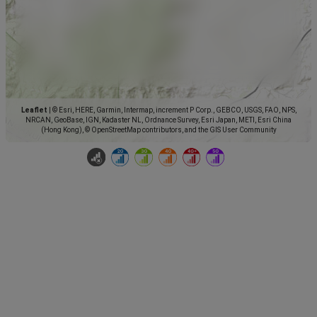
Leaflet
|
© Esri, HERE, Garmin, Intermap, increment P Corp., GEBCO, USGS, FAO, NPS,
NRCAN, GeoBase, IGN, Kadaster NL, Ordnance Survey, Esri Japan, METI, Esri China
(Hong Kong), © OpenStreetMap contributors, and the GIS User Community