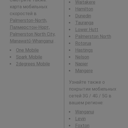
Waitakere
карта мобильных
Hamilton
скоростей в
Dunedin
Palmerston-North,
Tauranga
Палмерстон-Норт,
Lower Hutt
Palmerston North City,
Palmerston North
Manawatū-Whanganui
.
Rotorua
One Mobile
Hastings
Spark Mobile
Nelson
2degrees Mobile
Napier
Mangere
Узнайте также о
покрытии мобильных
сетей 3G / 4G / 5G в
вашем регионе:
Wanganui
Levin
Foxton