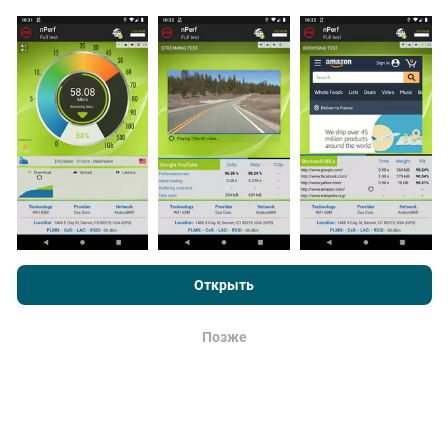
непосредственно в полевых условиях. Если вы
тоже хотите присоединиться, все, что вам нужно
сделать, это загрузить приложение nPerf на свой
смартфон.
Чем больше данных будет, тем более
исчерпывающими будут карты!
Просматривая nPerf.com, вы даете согласие на нашу
Как выполняются обновления ?
Политику конфиденциальности и использование файлов
cookie
, а также на наш тест nPerf
Лицензионный договор
Открыть
Карты покрытия сети автоматически обновляются
конечного пользователя
.
ботом каждый час. Карты скорости обновляются
каждые 15 минут
. Данные показываются в
Позже
ОК
течение двух лет. Через два года древнейшие
данные снимаются с карт раз в месяц.