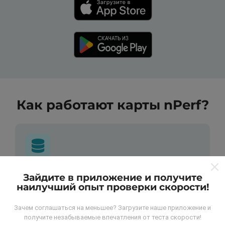
Как работают карты nPerf?
Откуда берутся данные ?
Зайдите в приложение и получите
наилучший опыт проверки скорости!
Данные собираются из тестов, проведенных
Зачем соглашаться на меньшее? Загрузите наше приложение и
пользователями программы nPerf. Это испытания,
получите незабываемые впечатления от теста скорости!
проведенные в реальных условиях,