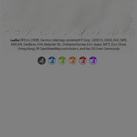
Leaflet
|
© Esri, HERE, Garmin, Intermap, increment P Corp., GEBCO, USGS, FAO, NPS,
NRCAN, GeoBase, IGN, Kadaster NL, Ordnance Survey, Esri Japan, METI, Esri China
(Hong Kong), © OpenStreetMap contributors, and the GIS User Community