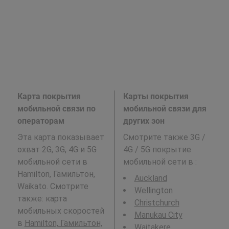
Карта покрытия
Карты покрытия
мобильной связи по
мобильной связи для
операторам
других зон
Эта карта показывает
Смотрите также 3G /
охват 2G, 3G, 4G и 5G
4G / 5G покрытие
мобильной сети в
мобильной сети в
:
Hamilton, Гамильтон,
Auckland
Waikato. Смотрите
Wellington
также: карта
Christchurch
мобильных скоростей
Manukau City
в
Hamilton, Гамильтон,
Waitakere