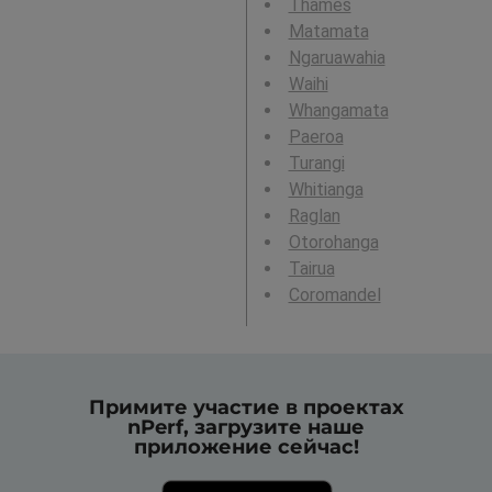
Thames
Matamata
Ngaruawahia
Waihi
Whangamata
Paeroa
Turangi
Whitianga
Raglan
Otorohanga
Tairua
Coromandel
Примите участие в проектах
nPerf, загрузите наше
приложение сейчас!