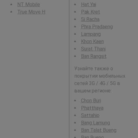
NT Mobile
Hat Yai
True Move H
Pak Kret
Si Racha
Phra Pradaeng
Lampang
Khon Kaen
Surat Thani
Ban Rangsit
Узнайте также о
покрытии мобильных
сетей 3G / 4G / 5G в
вашем регионе:
Chon Buri
Phatthaya
Sattahip
Bang Lamung
Ban Talat Bueng
Ban Bueng