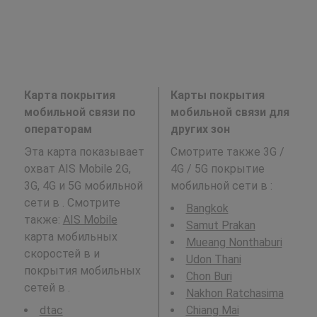
Карта покрытия
Карты покрытия
мобильной связи по
мобильной связи для
операторам
других зон
Эта карта показывает
Смотрите также 3G /
охват AIS Mobile 2G,
4G / 5G покрытие
3G, 4G и 5G мобильной
мобильной сети в
:
сети в . Смотрите
Bangkok
также:
AIS Mobile
Samut Prakan
карта мобильных
Mueang Nonthaburi
скоростей в и
Udon Thani
покрытия мобильных
Chon Buri
сетей в .
Nakhon Ratchasima
dtac
Chiang Mai