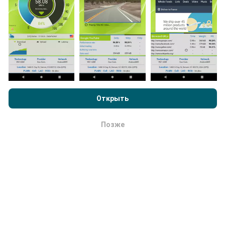
Как выполняются обновления ?
Карты покрытия сети автоматически обновляются
ботом каждый час. Карты скорости обновляются
каждые 15 минут
. Данные показываются в
Просматривая nPerf.com, вы даете согласие на нашу
течение двух лет. Через два года древнейшие
Политику конфиденциальности и использование файлов
данные снимаются с карт раз в месяц.
cookie
, а также на наш тест nPerf
Лицензионный договор
Открыть
конечного пользователя
.
Позже
ОК
Насколько это надежно и точно?
Тесты проводятся на устройствах пользователей.
Точность геолокации зависит от качества приема
сигнала GPS на момент испытания. Для данных о
покрытии мы сохраняем только тесты с