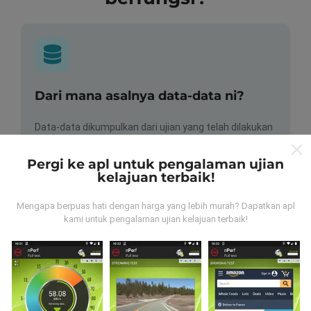
Dari mana asalnya data-data ni?
Data-data dikumpulkan dari ujian yang telah dilakukan
oleh pengguna app kami sendiri. Ujian ini dijalankan
terus dari lokasi mereka! Sekiranya anda berminat,
Pergi ke apl untuk pengalaman ujian
jom muat turun app nPerf sekarang juga.
Lagi banyak
kelajuan terbaik!
data yang dapat kami kumpul, lagi mantap peta kami
nanti!
Mengapa berpuas hati dengan harga yang lebih murah? Dapatkan apl
kami untuk pengalaman ujian kelajuan terbaik!
Bagaimana kami update?