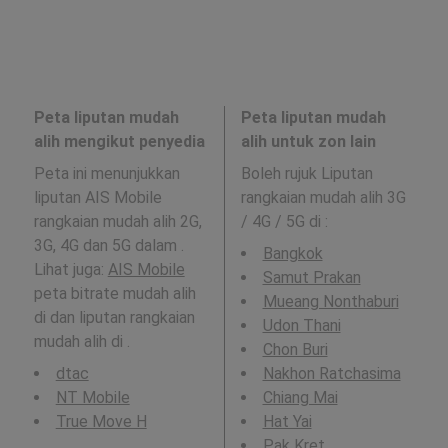
Peta liputan mudah
Peta liputan mudah
alih mengikut penyedia
alih untuk zon lain
Peta ini menunjukkan
Boleh rujuk Liputan
liputan AIS Mobile
rangkaian mudah alih 3G
rangkaian mudah alih 2G,
/ 4G / 5G di
:
3G, 4G dan 5G dalam .
Bangkok
Lihat juga:
AIS Mobile
Samut Prakan
peta bitrate mudah alih
Mueang Nonthaburi
di dan liputan rangkaian
Udon Thani
mudah alih di .
Chon Buri
dtac
Nakhon Ratchasima
NT Mobile
Chiang Mai
True Move H
Hat Yai
Pak Kret