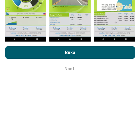
Peta liputan rangkaian akan dikemas kini oleh bot
secara automatik pada setiap jam. Kelajuan peta
dikemas kini setiap 15 minit
. Data dipaparkan
selama dua tahun. Selepas itu, data paling lama akan
dibuang dari peta setiap bulan.
Dengan melayari nPerf.com, anda bersetuju dengan
Dasar
Privasi dan Penggunaan Cookies
serta ujian nPerf
Perjanjian
Buka
Lesen Pengguna Akhir
.
Nanti
OK
Sejauh mana ketepatan dan
kebernasannya?
Ujian dilakukan pada peranti pengguna. Ketepatan
geolokasi bergantung pada kualiti penerimaan isyarat
GPS pada masa ujian dijalankan. Untuk data liputan,
kami hanya dapat menjalankan ujian dengan geolokasi
yang maksimum
tepat 50 meter
. Untuk bitrate muat