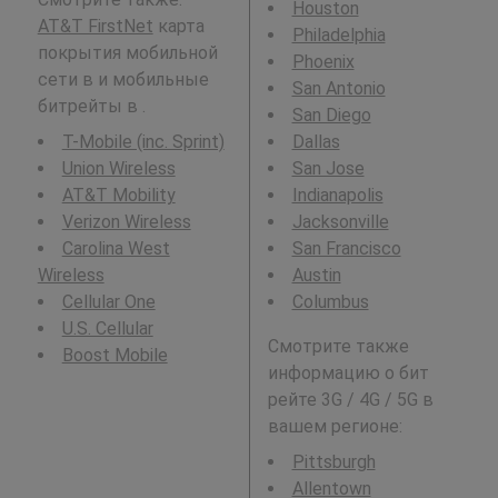
Houston
AT&T FirstNet
карта
Philadelphia
покрытия мобильной
Phoenix
сети в и мобильные
San Antonio
битрейты в .
San Diego
T-Mobile (inc. Sprint)
Dallas
Union Wireless
San Jose
AT&T Mobility
Indianapolis
Verizon Wireless
Jacksonville
Carolina West
San Francisco
Wireless
Austin
Cellular One
Columbus
U.S. Cellular
Смотрите также
Boost Mobile
информацию о бит
рейте 3G / 4G / 5G в
вашем регионе:
Pittsburgh
Allentown