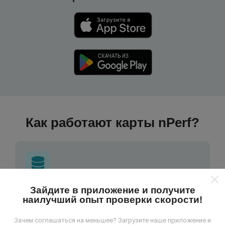
Как работают карты nPerf?
Зайдите в приложение и получите
Откуда берутся данные ?
наилучший опыт проверки скорости!
Данные собираются из тестов, проведенных
Зачем соглашаться на меньшее? Загрузите наше приложение и