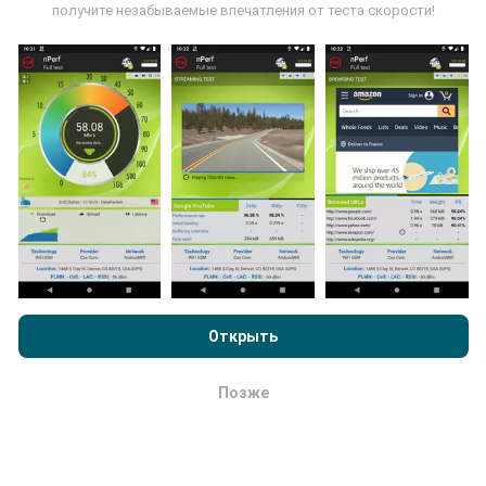
пользователями программы nPerf. Это испытания,
получите незабываемые впечатления от теста скорости!
проведенные в реальных условиях,
непосредственно в полевых условиях. Если вы
тоже хотите присоединиться, все, что вам нужно
сделать, это загрузить приложение nPerf на свой
смартфон.
Чем больше данных будет, тем более
исчерпывающими будут карты!
Просматривая nPerf.com, вы даете согласие на нашу
Как выполняются обновления ?
Политику конфиденциальности и использование файлов
cookie
, а также на наш тест nPerf
Лицензионный договор
Открыть
конечного пользователя
.
Карты покрытия сети автоматически обновляются
ботом каждый час. Карты скорости обновляются
Позже
каждые 15 минут
. Данные показываются в
ОК
течение двух лет. Через два года древнейшие
данные снимаются с карт раз в месяц.