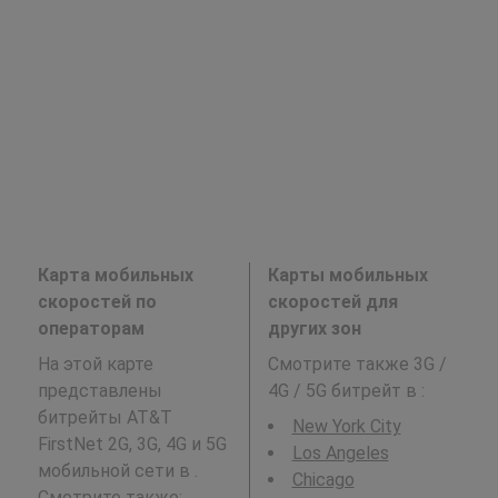
Карта мобильных
Карты мобильных
скоростей по
скоростей для
операторам
других зон
На этой карте
Смотрите также 3G /
представлены
4G / 5G битрейт в
:
битрейты AT&T
New York City
FirstNet 2G, 3G, 4G и 5G
Los Angeles
мобильной сети в .
Chicago
Смотрите также: