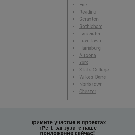
Erie
Reading
Scranton
Bethlehem
Lancaster
Levittown
Harrisburg
Altoona
York
State College
Wilkes-Barre
Norristown
Chester
Примите участие в проектах
nPerf, загрузите наше
приложение сейчас!