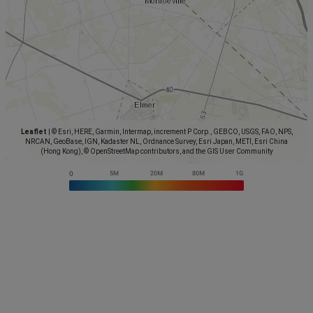
Leaflet
|
© Esri, HERE, Garmin, Intermap, increment P Corp., GEBCO, USGS, FAO, NPS,
NRCAN, GeoBase, IGN, Kadaster NL, Ordnance Survey, Esri Japan, METI, Esri China
(Hong Kong), © OpenStreetMap contributors, and the GIS User Community