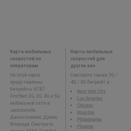
Карта мобильных
Карты мобильных
скоростей по
скоростей для
операторам
других зон
На этой карте
Смотрите также 3G /
представлены
4G / 5G битрейт в
:
битрейты AT&T
New York City
FirstNet 2G, 3G, 4G и 5G
Los Angeles
мобильной сети в
Chicago
Jacksonville,
Houston
Джэксонвилл, Дувал,
Philadelphia
Флорида. Смотрите
Phoenix