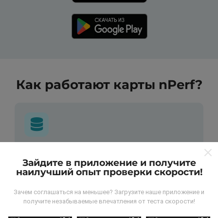
Как работают карты nPerf?
Откуда берутся данные ?
Зайдите в приложение и получите
наилучший опыт проверки скорости!
Данные собираются из тестов, проведенных
пользователями программы nPerf. Это испытания,
Зачем соглашаться на меньшее? Загрузите наше приложение и
проведенные в реальных условиях,
получите незабываемые впечатления от теста скорости!
непосредственно в полевых условиях. Если вы
тоже хотите присоединиться, все, что вам нужно