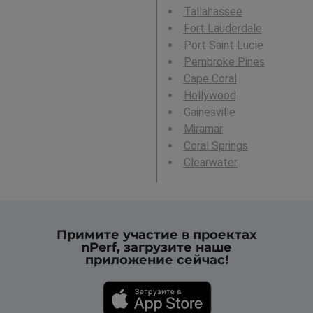
Tallahassee
Fort Lauderdale
Port Saint Lucie
Pembroke Pines
Cape Coral
Hollywood
Gainesville
Miramar
Coral Springs
Clearwater
Примите участие в проектах
nPerf, загрузите наше
приложение сейчас!