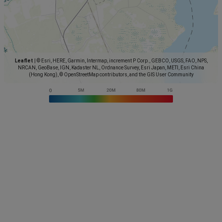
Leaflet
|
© Esri, HERE, Garmin, Intermap, increment P Corp., GEBCO, USGS, FAO, NPS,
NRCAN, GeoBase, IGN, Kadaster NL, Ordnance Survey, Esri Japan, METI, Esri China
(Hong Kong), © OpenStreetMap contributors, and the GIS User Community