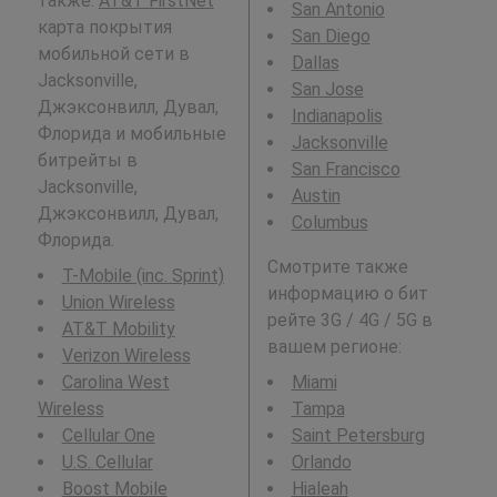
также:
AT&T FirstNet
San Antonio
карта покрытия
San Diego
мобильной сети в
Dallas
Jacksonville,
San Jose
Джэксонвилл, Дувал,
Indianapolis
Флорида и мобильные
Jacksonville
битрейты в
San Francisco
Jacksonville,
Austin
Джэксонвилл, Дувал,
Columbus
Флорида.
Смотрите также
T-Mobile (inc. Sprint)
информацию о бит
Union Wireless
рейте 3G / 4G / 5G в
AT&T Mobility
вашем регионе:
Verizon Wireless
Carolina West
Miami
Wireless
Tampa
Cellular One
Saint Petersburg
U.S. Cellular
Orlando
Boost Mobile
Hialeah