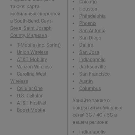
Chicago
также: карта
Houston
мобильных скоростей
Philadelphia
в
South-Bend, Саут-
Phoenix
Бенд, Saint Joseph
San Antonio
County, Индиана
.
San Diego
T-Mobile (inc. Sprint)
Dallas
Union Wireless
San Jose
AT&T Mobility
Indianapolis
Verizon Wireless
Jacksonville
Carolina West
San Francisco
Wireless
Austin
Cellular One
Columbus
U.S. Cellular
Узнайте также о
AT&T FirstNet
покрытии мобильных
Boost Mobile
сетей 3G / 4G / 5G в
вашем регионе:
Indianapolis