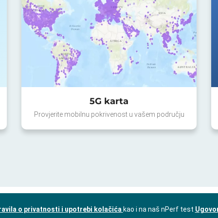
5G karta
Provjerite mobilnu pokrivenost u vašem području
ravila o privatnosti i upotrebi kolačića
kao i na naš nPerf test
Ugovor 