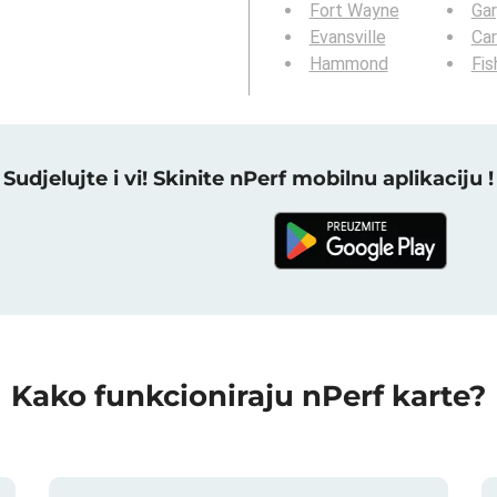
Fort Wayne
Gar
Evansville
Ca
Hammond
Fis
Sudjelujte i vi! Skinite nPerf mobilnu aplikaciju !
Kako funkcioniraju nPerf karte?