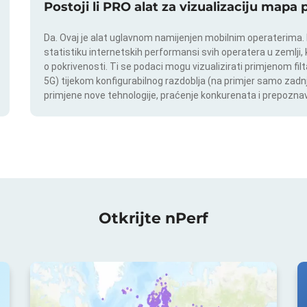
Postoji li PRO alat za vizualizaciju mapa
Da. Ovaj je alat uglavnom namijenjen mobilnim operaterima. In
statistiku internetskih performansi svih operatera u zemlji,
o pokrivenosti. Ti se podaci mogu vizualizirati primjenom filt
5G) tijekom konfigurabilnog razdoblja (na primjer samo zadnj
primjene nove tehnologije, praćenje konkurenata i prepoznav
Otkrijte nPerf