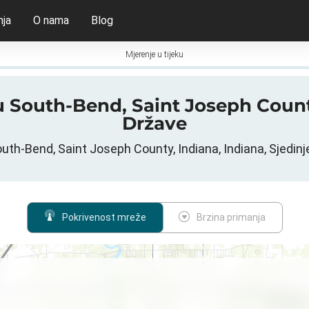
nja
O nama
Blog
Mjerenje u tijeku
 u South-Bend, Saint Joseph Coun
Države
uth-Bend, Saint Joseph County, Indiana, Indiana, Sjedin
Pokrivenost mreže
Brzina primanja