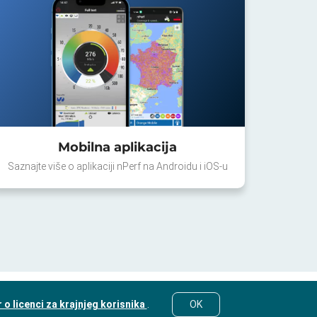
Mobilna aplikacija
Saznajte više o aplikaciji nPerf na Androidu i iOS-u
o licenci za krajnjeg korisnika
.
OK