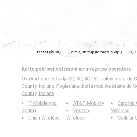
Leaflet
|
© Esri, HERE, Garmin, Intermap, increment P Corp., GEBCO, U
Karta pokrivenosti mobilne mreže po operateru
Ova karta predstavlja 2G, 3G, 4G i 5G pokrivenost do
County, Indiana. Pogledajte :karta mobilne brzine do
S
County, Indiana
.
T-Mobile (inc.
AT&T Mobility
Carolina
Sprint)
Verizon
Wireless
Union Wireless
Wireless
Cellular