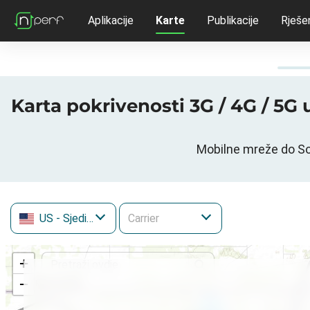
Aplikacije
Karte
Publikacije
Rješe
Karta pokrivenosti 3G / 4G / 5G
Mobilne mreže do So
US
- Sjedinjene Američke Države
+
−