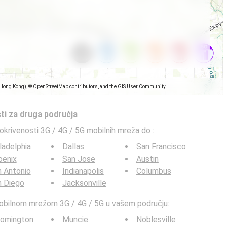
(Hong Kong), © OpenStreetMap contributors, and the GIS User Community
ti za druga područja
pokrivenosti 3G / 4G / 5G mobilnih mreža do
:
ladelphia
Dallas
San Francisco
oenix
San Jose
Austin
 Antonio
Indianapolis
Columbus
n Diego
Jacksonville
mobilnom mrežom 3G / 4G / 5G u vašem području:
oomington
Muncie
Noblesville