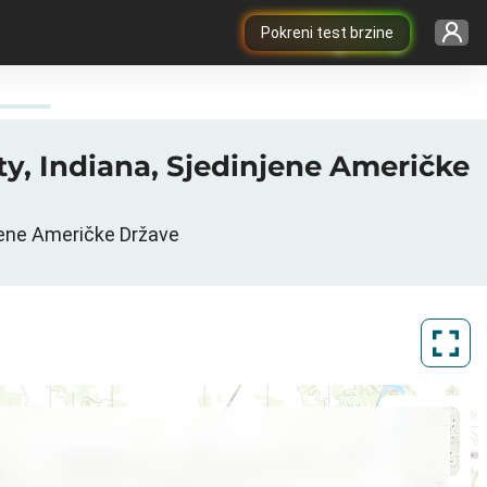
Pokreni test brzine
ty, Indiana, Sjedinjene Američke
jene Američke Države
ArcGIS