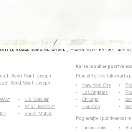
SGS, FAO, NPS, NRCAN, GeoBase, IGN, Kadaster NL, Ordnance Survey, Esri Japan, METI, Esri China 
Karte mobilne pokrivenos
 South-Bend, Saint Joseph
Pronađite isto tako kartu 
outh-Bend, Saint Joseph
New York City
Phi
Los Angeles
Ph
 West
U.S. Cellular
Chicago
San
AT&T FirstNet
Houston
Sa
 One
Boost Mobile
Pogledajte i pokrivenost 
Indianapolis
Bl