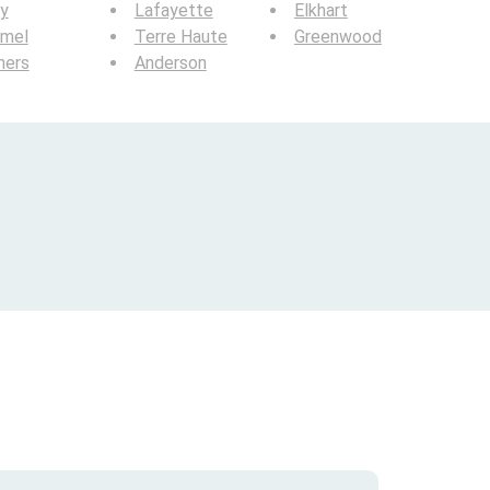
y
Lafayette
Elkhart
rmel
Terre Haute
Greenwood
hers
Anderson