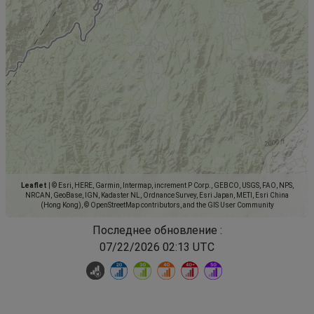
Leaflet
|
© Esri, HERE, Garmin, Intermap, increment P Corp., GEBCO, USGS, FAO, NPS,
NRCAN, GeoBase, IGN, Kadaster NL, Ordnance Survey, Esri Japan, METI, Esri China
(Hong Kong), © OpenStreetMap contributors, and the GIS User Community
Последнее обновление :
07/22/2026 02:13 UTC