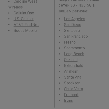
Carolina West
сетей 3G / 4G / 5G в
Wireless
вашем регионе:
Cellular One
U.S. Cellular
Los Angeles
AT&T FirstNet
San Diego
Boost Mobile
San Jose
San Francisco
Fresno
Sacramento
Long Beach
Oakland
Bakersfield
Anaheim
Santa Ana
Stockton
Chula Vista
Fremont
Irvine