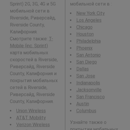
Sprint) 2G, 3G, 4G и 5G
мобильной сети в
:
мобильной сети в
New York City
Riverside, Риверсайд,
Los Angeles
Riverside County,
Chicago
Калифорния.
Houston
Смотрите также:
T-
Philadelphia
Mobile (inc. Sprint)
Phoenix
карта мобильных
San Antonio
скоростей в Riverside,
San Diego
Риверсайд, Riverside
Dallas
County, Калифорния и
San Jose
покрытия мобильных
Indianapolis
сетей в Riverside,
Jacksonville
Риверсайд, Riverside
San Francisco
County, Калифорния.
Austin
Union Wireless
Columbus
AT&T Mobility
Узнайте также о
Verizon Wireless
покрытии мобильных