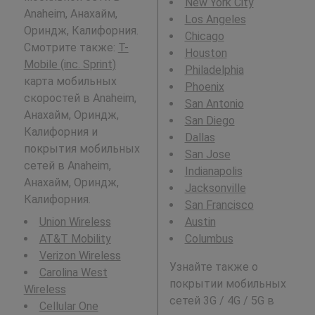
New York City
Anaheim, Анахайм,
Los Angeles
Ориндж, Калифорния.
Chicago
Смотрите также:
T-
Houston
Mobile (inc. Sprint)
Philadelphia
карта мобильных
Phoenix
скоростей в Anaheim,
San Antonio
Анахайм, Ориндж,
San Diego
Калифорния и
Dallas
покрытия мобильных
San Jose
сетей в Anaheim,
Indianapolis
Анахайм, Ориндж,
Jacksonville
Калифорния.
San Francisco
Union Wireless
Austin
AT&T Mobility
Columbus
Verizon Wireless
Узнайте также о
Carolina West
покрытии мобильных
Wireless
сетей 3G / 4G / 5G в
Cellular One