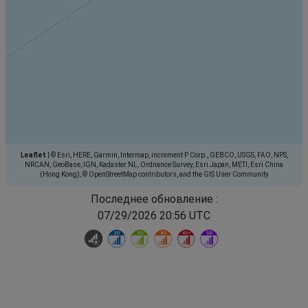
Leaflet
|
© Esri, HERE, Garmin, Intermap, increment P Corp., GEBCO, USGS, FAO, NPS,
NRCAN, GeoBase, IGN, Kadaster NL, Ordnance Survey, Esri Japan, METI, Esri China
(Hong Kong), © OpenStreetMap contributors, and the GIS User Community
Последнее обновление :
07/29/2026 20:56 UTC