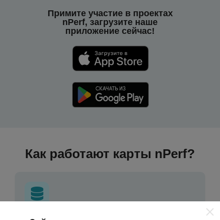
Примите участие в проектах
nPerf, загрузите наше
приложение сейчас!
Как работают карты nPerf?