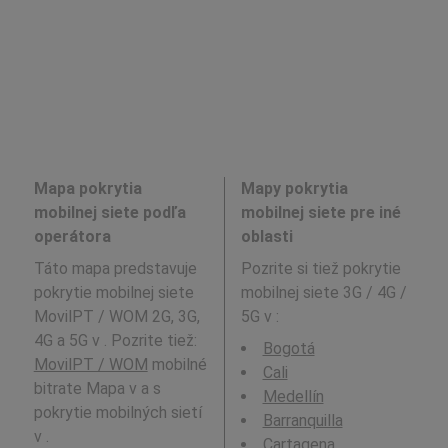
Mapa pokrytia
Mapy pokrytia
mobilnej siete podľa
mobilnej siete pre iné
operátora
oblasti
Táto mapa predstavuje
Pozrite si tiež pokrytie
pokrytie mobilnej siete
mobilnej siete 3G / 4G /
MovilPT / WOM 2G, 3G,
5G v
:
4G a 5G v . Pozrite tiež:
Bogotá
MovilPT / WOM
mobilné
Cali
bitrate Mapa v a s
Medellín
pokrytie mobilných sietí
Barranquilla
v .
Cartagena