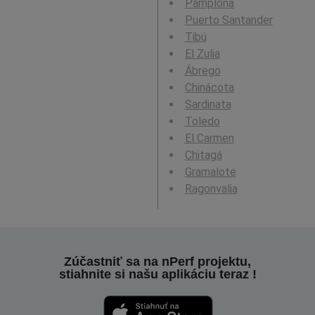
Pamplona
Puerto Santander
Tibú
El Zulia
Ábrego
Chinácota
Sardinata
Toledo
El Carmen
Chitagá
Gramalote
Ragonvalia
Zúčastniť sa na nPerf projektu,
stiahnite si našu aplikáciu teraz !