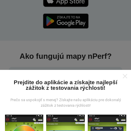
Ako fungujú mapy nPerf?
Prejdite do aplikácie a získajte najlepší
zážitok z testovania rýchlosti!
Odkiaľ pochádzajú údaje?
Prečo sa uspokojiť s menej? Získajte našu aplikáciu pre dokonalý
zážitok z testovania rýchlosti!
Údaje sa zbierajú z testov vykonaných používateľmi
aplikácie nPerf. Sú to testy vykonávané v reálnych
podmienkach priamo v teréne. Ak sa chcete tiež
zapojiť, stačí si do smartfónu stiahnuť aplikáciu nPerf.