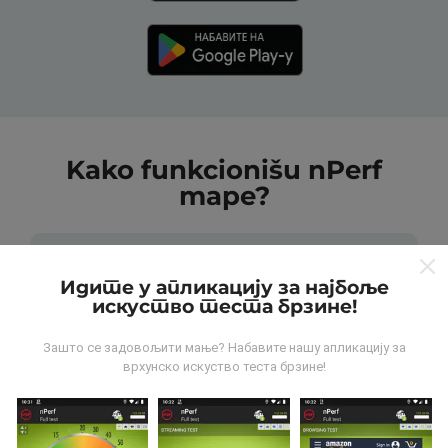
Kako funkcionišu nPerf
mape?
Идите у апликацију за најбоље
искуство теста брзине!
Odakle dolaze podaci?
Зашто се задовољити мање? Набавите нашу апликацију за
врхунско искуство теста брзине!
Podaci se prikupljaju od testova koje vrši korisnici
aplikacije nPerf. To su testovi koji se sprovode u
realnim uslovima, direktno na terenu. Ako želite da se
angažujete, sve što treba da uradite je da preuzmete