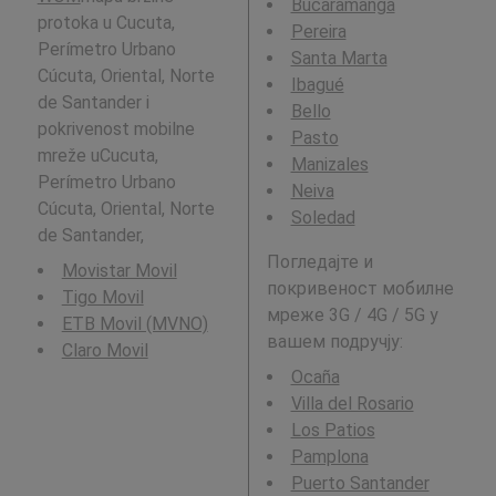
Bucaramanga
protoka u Cucuta,
Pereira
Perímetro Urbano
Santa Marta
Cúcuta, Oriental, Norte
Ibagué
de Santander i
Bello
pokrivenost mobilne
Pasto
mreže uCucuta,
Manizales
Perímetro Urbano
Neiva
Cúcuta, Oriental, Norte
Soledad
de Santander,
Погледајте и
Movistar Movil
покривеност мобилне
Tigo Movil
мреже 3G / 4G / 5G у
ETB Movil (MVNO)
вашем подручју:
Claro Movil
Ocaña
Villa del Rosario
Los Patios
Pamplona
Puerto Santander