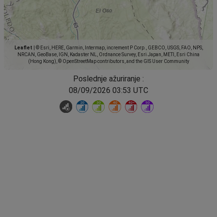
Leaflet
|
© Esri, HERE, Garmin, Intermap, increment P Corp., GEBCO, USGS, FAO, NPS,
NRCAN, GeoBase, IGN, Kadaster NL, Ordnance Survey, Esri Japan, METI, Esri China
(Hong Kong), © OpenStreetMap contributors, and the GIS User Community
Poslednje ažuriranje :
08/09/2026 03:53 UTC