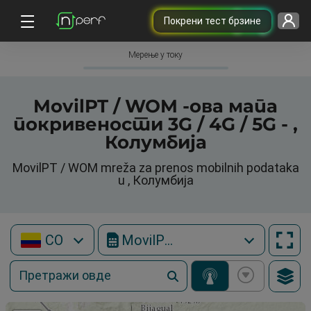
Покрени тест брзине
Мерење у току
MovilPT / WOM -ова мапа
покривености 3G / 4G / 5G - ,
Колумбија
MovilPT / WOM mreža za prenos mobilnih podataka
u , Колумбија
CO
MovilPT / WOM