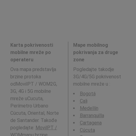
Karta pokrivenosti
Mape mobilnog
mobilne mreže po
pokrivanja za druge
operateru
zone
Ova mapa predstavlja
Pogledajte takodje
brzine protoka
3G/4G/5G pokrivenost
odMovilPT / WOM2G,
mobilne mreže u
:
3G, 4G i 5G mobilne
Bogotá
mreže uCucuta,
Cali
Perímetro Urbano
Medellín
Cúcuta, Oriental, Norte
Barranquilla
de Santander. Takođe
Cartagena
pogledajte:
MovilPT /
Cúcuta
WOM
mapu brzine