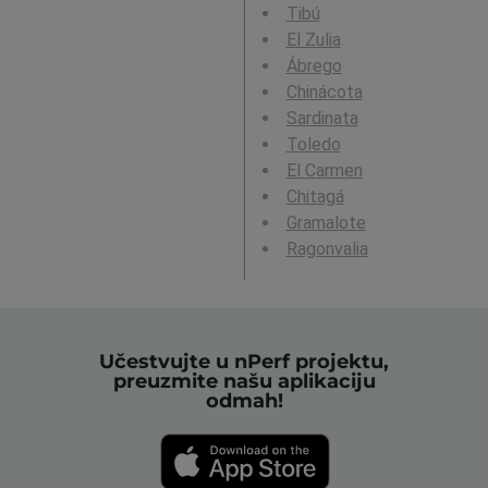
Tibú
El Zulia
Ábrego
Chinácota
Sardinata
Toledo
El Carmen
Chitagá
Gramalote
Ragonvalia
Učestvujte u nPerf projektu,
preuzmite našu aplikaciju
odmah!