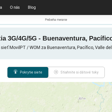
ia
O nás
Blog
Prebieha meranie
 3G/4G/5G - Buenaventura, Pacífico
 sieť MovilPT / WOM za Buenaventura, Pacífico, Valle de
Pokrytie siete
Stiahnite si dátové toky