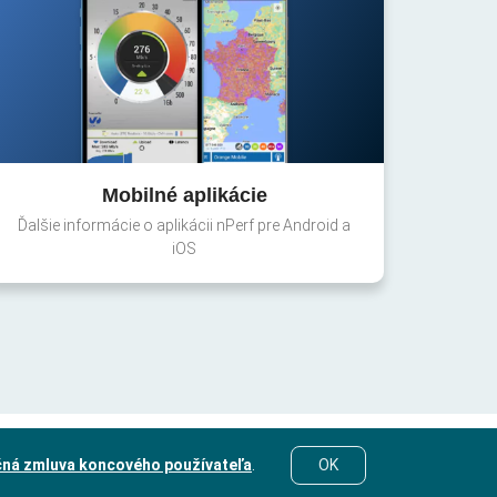
Mobilné aplikácie
Ďalšie informácie o aplikácii nPerf pre Android a
iOS
čná zmluva koncového používateľa
.
OK