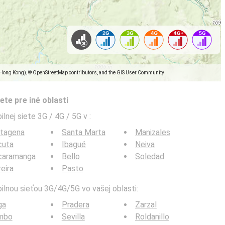
(Hong Kong), © OpenStreetMap contributors, and the GIS User Community
ete pre iné oblasti
ilnej siete 3G / 4G / 5G v
:
rtagena
Santa Marta
Manizales
cuta
Ibagué
Neiva
caramanga
Bello
Soledad
eira
Pasto
bilnou sieťou 3G/4G/5G vo vašej oblasti:
ga
Pradera
Zarzal
mbo
Sevilla
Roldanillo