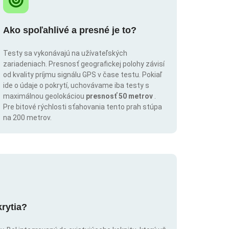
Ako spoľahlivé a presné je to?
Testy sa vykonávajú na užívateľských
zariadeniach. Presnosť geografickej polohy závisí
od kvality príjmu signálu GPS v čase testu. Pokiaľ
ide o údaje o pokrytí, uchovávame iba testy s
maximálnou geolokáciou
presnosť 50 metrov
.
Pre bitové rýchlosti sťahovania tento prah stúpa
na 200 metrov.
krytia?