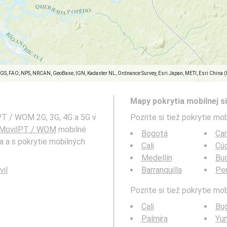
SGS, FAO, NPS, NRCAN, GeoBase, IGN, Kadaster NL, Ordnance Survey, Esri Japan, METI, Esri China 
Mapy pokrytia mobilnej si
PT / WOM 2G, 3G, 4G a 5G v
Pozrite si tiež pokrytie mob
MovilPT / WOM
mobilné
Bogotá
Ca
a a s pokrytie mobilných
Cali
Cú
Medellín
Bu
vil
Barranquilla
Per
Pozrite si tiež pokrytie mo
Cali
Bu
Palmira
Yu