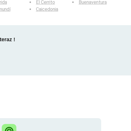
rida
El Cerrito
Buenaventura
mundí
Caicedonia
teraz !