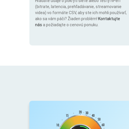
Hľadáte údaje o pokrytí siete alebo testy nPerf
(bitrate, latencia, prehľadávanie, streamovanie
videa) vo formáte CSV, aby ste ich mohli používať,
ako sa vám páči? Žiaden problém!
Kontaktujte
nás
a požiadajte o cenovú ponuku.