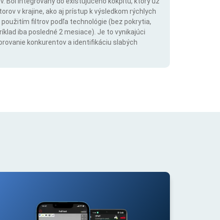
. Bol integrovaný do existujúceho kokpitu, ktorý už
rov v krajine, ako aj prístup k výsledkom rýchlych
použitím filtrov podľa technológie (bez pokrytia,
íklad iba posledné 2 mesiace). Je to vynikajúci
orovanie konkurentov a identifikáciu slabých