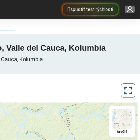
Пspustiť test rýchlosti
, Valle del Cauca, Kolumbia
l Cauca, Kolumbia
ArcGIS