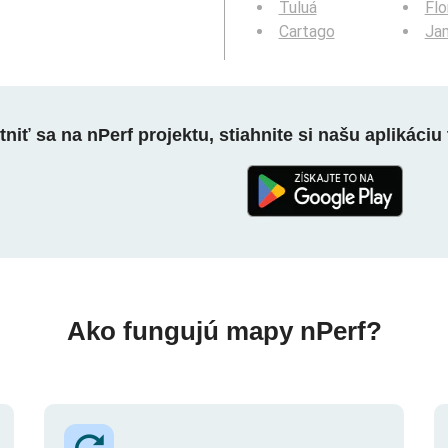
Tuluá
Flo
Cartago
Ja
niť sa na nPerf projektu, stiahnite si našu aplikáciu 
Ako fungujú mapy nPerf?