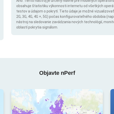
Áno. Tento nástroj je určený hlavne pre mobilných operátorov
obsahuje štatistiku výkonnosti internetu od všetkých operáto
testov a údajom o pokrytí. Tieto údaje je možné vizualizovať 
2G, 3G, 4G, 4G +, 5G) počas konfigurovateľného obdobia (napr
nástroj na sledovanie zavádzania nových technológií, monit
oblastí pokrytia signálom.
Objavte nPerf