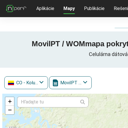
Aplikácie
Mapy
Publikácie
Riešen
MovilPT / WOMmapa pokrytia
Celulárna dátová
CO
- Kolumbia
MovilPT / WOM
+
−