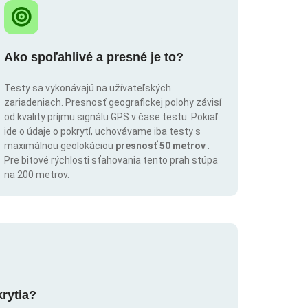
Ako spoľahlivé a presné je to?
Testy sa vykonávajú na užívateľských
zariadeniach. Presnosť geografickej polohy závisí
od kvality príjmu signálu GPS v čase testu. Pokiaľ
ide o údaje o pokrytí, uchovávame iba testy s
maximálnou geolokáciou
presnosť 50 metrov
.
Pre bitové rýchlosti sťahovania tento prah stúpa
na 200 metrov.
krytia?