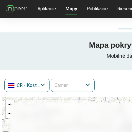
Aplikácie
Mapy
Publikácie
Riešen
Mapa pokryt
Mobilné dá
CR
- Kostarika
+
−