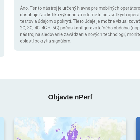
Áno. Tento nástroj je určený hlavne pre mobilných operátorov
obsahuje štatistiku výkonnosti internetu od všetkých operáto
testov a údajom o pokrytí. Tieto údaje je možné vizualizovať 
2G, 3G, 4G, 4G +, 5G) počas konfigurovateľného obdobia (napr
nástroj na sledovanie zavádzania nových technológií, monit
oblastí pokrytia signálom.
Objavte nPerf