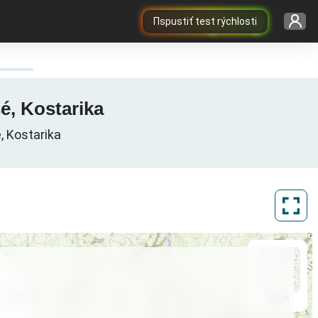
Пspustiť test rýchlosti
é, Kostarika
, Kostarika
ArcGIS