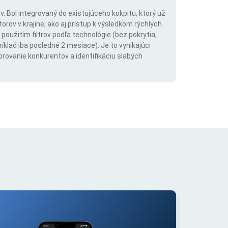
. Bol integrovaný do existujúceho kokpitu, ktorý už
rov v krajine, ako aj prístup k výsledkom rýchlych
použitím filtrov podľa technológie (bez pokrytia,
íklad iba posledné 2 mesiace). Je to vynikajúci
orovanie konkurentov a identifikáciu slabých