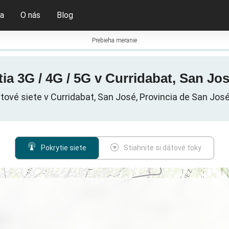
ia
O nás
Blog
Prebieha meranie
ia 3G / 4G / 5G v Curridabat, San Jos
tové siete v Curridabat, San José, Provincia de San José
Pokrytie siete
Stiahnite si dátové toky