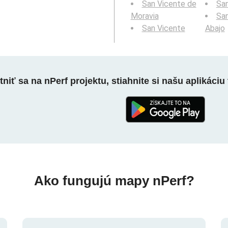
San Vicente de
Sa
Moravia
San
San Vicente
Abajo
niť sa na nPerf projektu, stiahnite si našu aplikáciu 
Ako fungujú mapy nPerf?