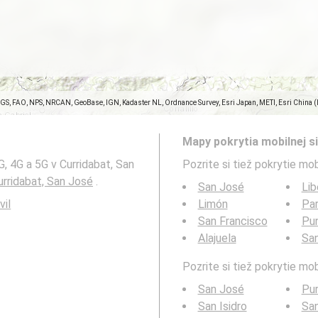
SGS, FAO, NPS, NRCAN, GeoBase, IGN, Kadaster NL, Ordnance Survey, Esri Japan, METI, Esri China 
Mapy pokrytia mobilnej si
, 4G a 5G v Curridabat, San
Pozrite si tiež pokrytie mob
urridabat, San José
.
San José
Lib
vil
Limón
Par
San Francisco
Pu
Alajuela
San
Pozrite si tiež pokrytie mo
San José
Pur
San Isidro
San