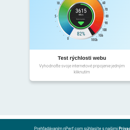
Test rýchlosti webu
Vyhodnoťte svoje internetové pripojenie jedným
kliknutím
Prehľadávaním nPerf.com súhlasíte s našimi
Priva