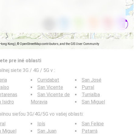
(Hong Kong), © OpenStreetMap contributors, and the GIS User Community
ete pre iné oblasti
ilnej siete 3G / 4G / 5G v
:
eria
Curridabat
San José
aíso
San Vicente
Purral
ntarenas
San Vicente de
Turrialba
 Isidro
Moravia
San Miguel
bilnou sieťou 3G/4G/5G vo vašej oblasti:
ral
Ipís
San Felipe
 Miguel
San Juan
Patarrá