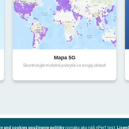
Mapa 5G
Skontrolujte mobilné pokrytie vo svojej oblasti
cy and cookies používanie politiky
rovnako ako náš nPerf test.
Licen