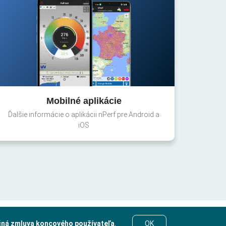
Mobilné aplikácie
Ďalšie informácie o aplikácii nPerf pre Android a
iOS
čná zmluva koncového používateľa
.
OK