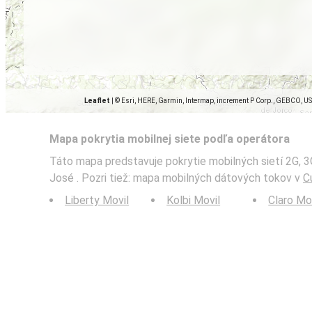
Leaflet
|
© Esri, HERE, Garmin, Intermap, increment P Corp., GEBCO, U
Mapa pokrytia mobilnej siete podľa operátora
Táto mapa predstavuje pokrytie mobilných sietí 2G, 3G
José . Pozri tiež: mapa mobilných dátových tokov v
C
Liberty Movil
Kolbi Movil
Claro Mo