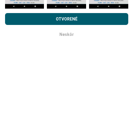
Ako sa aktualizujú?
Prehľadávaním nPerf.com súhlasíte s našimi
Privacy and
Mapy pokrytia siete sú automaticky aktualizované
cookies používanie politiky
rovnako ako náš nPerf test.
OTVORENÉ
robotom každú hodinu. Mapy rýchlosti sa aktualizujú
Licenčná zmluva koncového používateľa
.
každých 15 minút
. Dáta sa zobrazujú dva roky. Po
dvoch rokoch sa najstaršie údaje z máp odstránia raz
Neskôr
OK
mesačne.
Ako spoľahlivé a presné je to?
Testy sa vykonávajú na užívateľských zariadeniach.
Presnosť geografickej polohy závisí od kvality príjmu
signálu GPS v čase testu. Pokiaľ ide o údaje o pokrytí,
uchovávame iba testy s maximálnou geolokáciou
presnosť 50 metrov
. Pre bitové rýchlosti sťahovania
tento prah stúpa na 200 metrov.