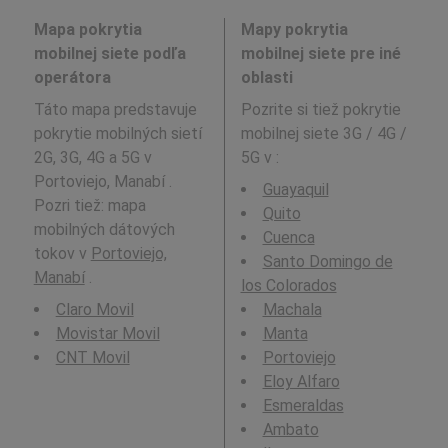
Mapa pokrytia
Mapy pokrytia
mobilnej siete podľa
mobilnej siete pre iné
operátora
oblasti
Táto mapa predstavuje
Pozrite si tiež pokrytie
pokrytie mobilných sietí
mobilnej siete 3G / 4G /
2G, 3G, 4G a 5G v
5G v
:
Portoviejo, Manabí .
Guayaquil
Pozri tiež: mapa
Quito
mobilných dátových
Cuenca
tokov v
Portoviejo,
Santo Domingo de
Manabí
.
los Colorados
Claro Movil
Machala
Movistar Movil
Manta
CNT Movil
Portoviejo
Eloy Alfaro
Esmeraldas
Ambato