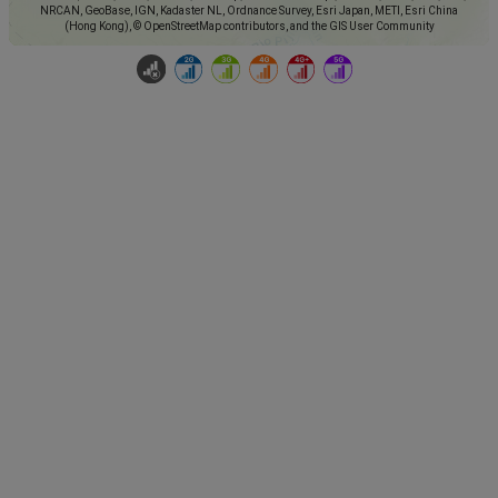
NRCAN, GeoBase, IGN, Kadaster NL, Ordnance Survey, Esri Japan, METI, Esri China
(Hong Kong), © OpenStreetMap contributors, and the GIS User Community