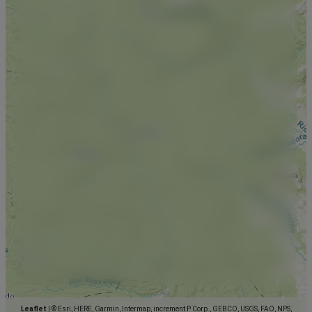
Leaflet
|
© Esri, HERE, Garmin, Intermap, increment P Corp., GEBCO, USGS, FAO, NPS,