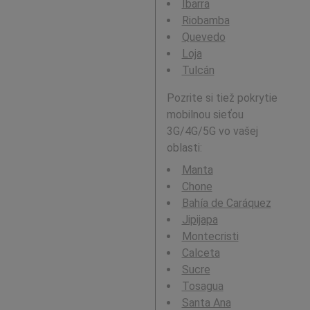
Ibarra
Riobamba
Quevedo
Loja
Tulcán
Pozrite si tiež pokrytie
mobilnou sieťou
3G/4G/5G vo vašej
oblasti:
Manta
Chone
Bahía de Caráquez
Jipijapa
Montecristi
Calceta
Sucre
Tosagua
Santa Ana