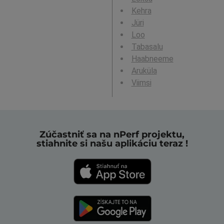
Kehra
Jüri
Loo
Tabasalu
Haabneeme
Aruküla
Viimsi
Zúčastniť sa na nPerf projektu,
stiahnite si našu aplikáciu teraz !