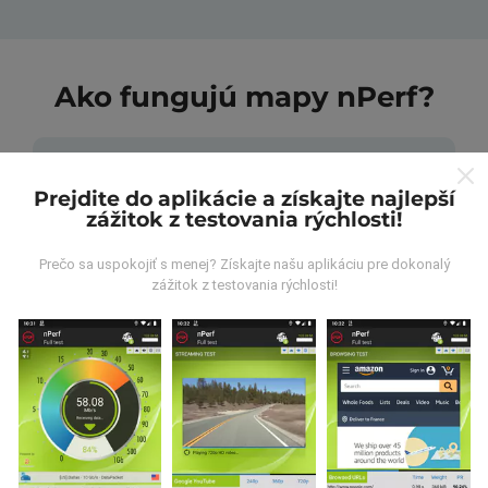
Ako fungujú mapy nPerf?
Prejdite do aplikácie a získajte najlepší
zážitok z testovania rýchlosti!
Odkiaľ pochádzajú údaje?
Prečo sa uspokojiť s menej? Získajte našu aplikáciu pre dokonalý
zážitok z testovania rýchlosti!
Údaje sa zbierajú z testov vykonaných používateľmi
aplikácie nPerf. Sú to testy vykonávané v reálnych
podmienkach priamo v teréne. Ak sa chcete tiež
zapojiť, stačí si do smartfónu stiahnuť aplikáciu nPerf.
Čím viac údajov bude, tým budú mapy
komplexnejšie!