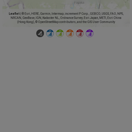
Leaflet
|
© Esri, HERE, Garmin, Intermap, increment P Corp., GEBCO, USGS, FAO, NPS,
NRCAN, GeoBase, IGN, Kadaster NL, Ordnance Survey, Esri Japan, METI, Esri China
(Hong Kong), © OpenStreetMap contributors, and the GIS User Community