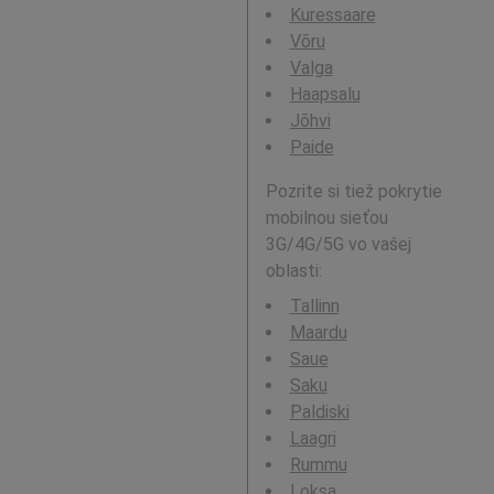
Kuressaare
Võru
Valga
Haapsalu
Jõhvi
Paide
Pozrite si tiež pokrytie
mobilnou sieťou
3G/4G/5G vo vašej
oblasti:
Tallinn
Maardu
Saue
Saku
Paldiski
Laagri
Rummu
Loksa