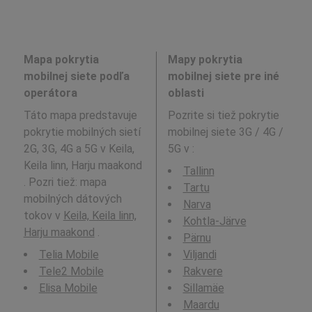
Mapa pokrytia
Mapy pokrytia
mobilnej siete podľa
mobilnej siete pre iné
operátora
oblasti
Táto mapa predstavuje
Pozrite si tiež pokrytie
pokrytie mobilných sietí
mobilnej siete 3G / 4G /
2G, 3G, 4G a 5G v Keila,
5G v
:
Keila linn, Harju maakond
Tallinn
. Pozri tiež: mapa
Tartu
mobilných dátových
Narva
tokov v
Keila, Keila linn,
Kohtla-Järve
Harju maakond
.
Pärnu
Telia Mobile
Viljandi
Tele2 Mobile
Rakvere
Elisa Mobile
Sillamäe
Maardu