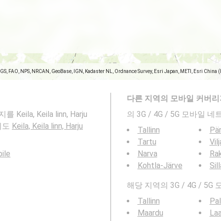
SGS, FAO, NPS, NRCAN, GeoBase, IGN, Kadaster NL, Ordnance Survey, Esri Japan, METI, Esri China 
다른 지역의 모바일 커버리
a, Keila linn, Harju
의 3G / 4G / 5G 모바
 지도
Keila, Keila linn, Harju
Tallinn
Pä
Tartu
Vil
bile
Narva
Ra
Kohtla-Järve
Sil
해당 지역의 3G / 4G /
Tallinn
Pal
Maardu
Laa