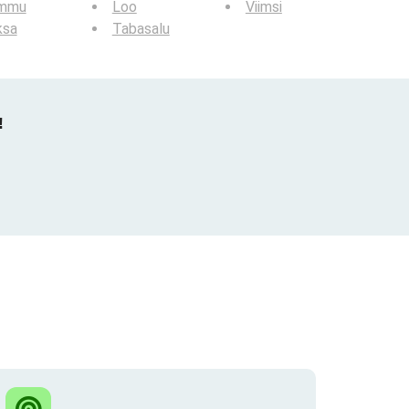
mmu
Loo
Viimsi
ksa
Tabasalu
!