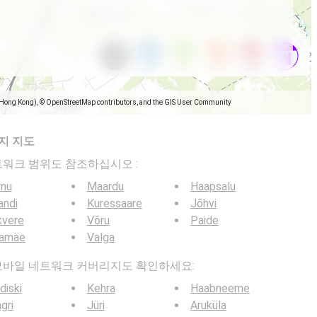
(Hong Kong), © OpenStreetMap contributors, and the GIS User Community
지 지도
일 네트워크 범위도 참조하십시오 :
rnu
Maardu
Haapsalu
jandi
Kuressaare
Jõhvi
kvere
Võru
Paide
lamäe
Valga
 5G 모바일 네트워크 커버리지도 확인하세요:
diski
Kehra
Haabneeme
gri
Jüri
Aruküla