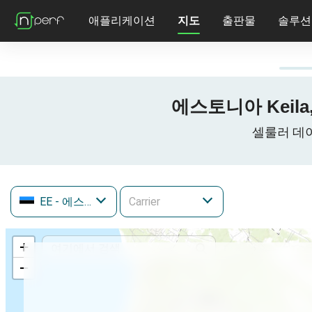
애플리케이션
지도
출판물
솔루션
에스토니아 Keila, 
셀룰러 데이터 
EE
- 에스토니아
+
−