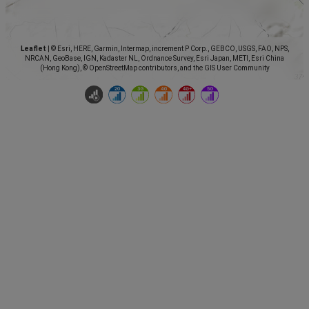
Leaflet
|
© Esri, HERE, Garmin, Intermap, increment P Corp., GEBCO, USGS, FAO, NPS,
NRCAN, GeoBase, IGN, Kadaster NL, Ordnance Survey, Esri Japan, METI, Esri China
(Hong Kong), © OpenStreetMap contributors, and the GIS User Community