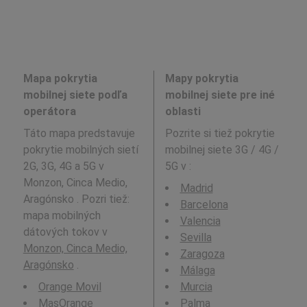
Mapa pokrytia
Mapy pokrytia
mobilnej siete podľa
mobilnej siete pre iné
operátora
oblasti
Táto mapa predstavuje
Pozrite si tiež pokrytie
pokrytie mobilných sietí
mobilnej siete 3G / 4G /
2G, 3G, 4G a 5G v
5G v
:
Monzon, Cinca Medio,
Madrid
Aragónsko . Pozri tiež:
Barcelona
mapa mobilných
Valencia
dátových tokov v
Sevilla
Monzon, Cinca Medio,
Zaragoza
Aragónsko
.
Málaga
Orange Movil
Murcia
MasOrange
Palma