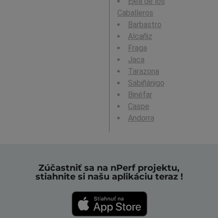
Ejea de los
Caballeros
Barbastro
Alcañiz
Fraga
Jaca
Tarazona
Sabiñánigo
Binéfar
Caspe
Andorra
Zúčastniť sa na nPerf projektu,
stiahnite si našu aplikáciu teraz !