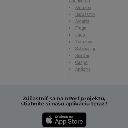
Caballeros
Monzón
Barbastro
Alcañiz
Fraga
Jaca
Tarazona
Sabiñánigo
Binéfar
Caspe
Andorra
Zúčastniť sa na nPerf projektu,
stiahnite si našu aplikáciu teraz !