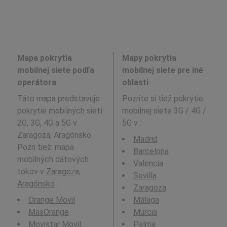
Mapa pokrytia
Mapy pokrytia
mobilnej siete podľa
mobilnej siete pre iné
operátora
oblasti
Táto mapa predstavuje
Pozrite si tiež pokrytie
pokrytie mobilných sietí
mobilnej siete 3G / 4G /
2G, 3G, 4G a 5G v
5G v
:
Zaragoza, Aragónsko .
Madrid
Pozri tiež: mapa
Barcelona
mobilných dátových
Valencia
tokov v
Zaragoza,
Sevilla
Aragónsko
.
Zaragoza
Orange Movil
Málaga
MasOrange
Murcia
Movistar Movil
Palma