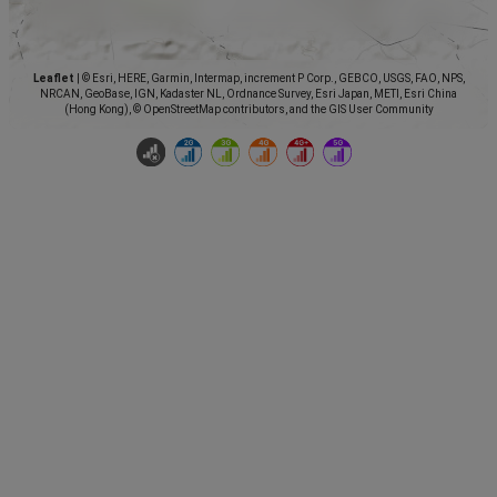
Leaflet
|
© Esri, HERE, Garmin, Intermap, increment P Corp., GEBCO, USGS, FAO, NPS,
NRCAN, GeoBase, IGN, Kadaster NL, Ordnance Survey, Esri Japan, METI, Esri China
(Hong Kong), © OpenStreetMap contributors, and the GIS User Community