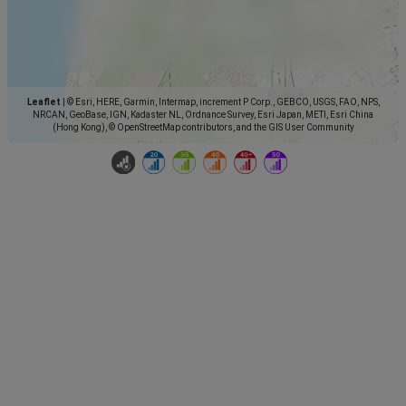
Leaflet
|
© Esri, HERE, Garmin, Intermap, increment P Corp., GEBCO, USGS, FAO, NPS,
NRCAN, GeoBase, IGN, Kadaster NL, Ordnance Survey, Esri Japan, METI, Esri China
(Hong Kong), © OpenStreetMap contributors, and the GIS User Community