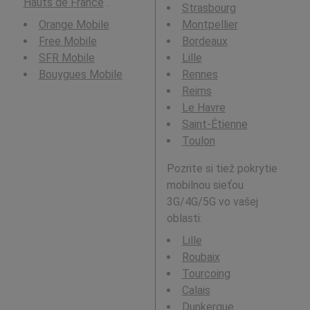
Hauts de France
.
Strasbourg
Orange Mobile
Montpellier
Free Mobile
Bordeaux
SFR Mobile
Lille
Bouygues Mobile
Rennes
Reims
Le Havre
Saint-Étienne
Toulon
Pozrite si tiež pokrytie
mobilnou sieťou
3G/4G/5G vo vašej
oblasti:
Lille
Roubaix
Tourcoing
Calais
Dunkerque