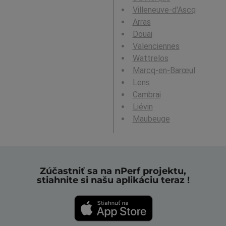
Villeneuve-d'Ascq
Arras
Douai
Valenciennes
Wattrelos
Marcq-en-Barœul
Lens
Cambrai
Liévin
Maubeuge
Zúčastniť sa na nPerf projektu,
stiahnite si našu aplikáciu teraz !