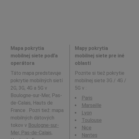
Mapa pokrytia
Mapy pokrytia
mobilnej siete podľa
mobilnej siete pre iné
operátora
oblasti
Táto mapa predstavuje
Pozrite si tiež pokrytie
pokrytie mobilných sietí
mobilnej siete 3G / 4G /
2G, 3G, 4G a 5G v
5G v
:
Boulogne-sur-Mer, Pas-
Paris
de-Calais, Hauts de
Marseille
France . Pozri tiež: mapa
Lyon
mobilných dátových
Toulouse
tokov v
Boulogne-sur-
Nice
Mer, Pas-de-Calais,
Nantes