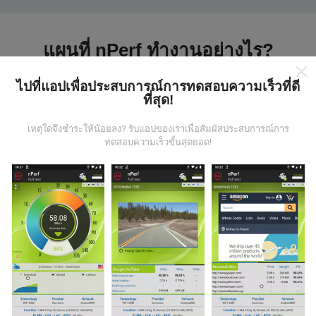
แผนที่ nPerf ทำงานอย่างไร?
ไปที่แอปเพื่อประสบการณ์การทดสอบความเร็วที่ดี
ที่สุด!
เหตุใดจึงชำระให้น้อยลง? รับแอปของเราเพื่อสัมผัสประสบการณ์การ
ทดสอบความเร็วขั้นสุดยอด!
ข้อมูลมาจากไหน?
ข้อมูลนี้ถูกรวบรวมจากการทดสอบที่ดำเนินการโดยผู้ใช้
งานแอพ nPerf เป็นการทดสอบที่ทำในสภาพการใช้งาน
จริง ในจุดที่ทดสอบ ถ้าคุณอยากมีส่วนร่วม เพียงคุณดาวน์
โหลดแอพ nPerf ลงในสมาร์ทโฟนของคุณ
ยิ่งได้ข้อมูล
มากขึ้นเท่าไหร่ แผนที่ที่ได้ก็ยิ่งสมบูรณ์มากขึ้น!