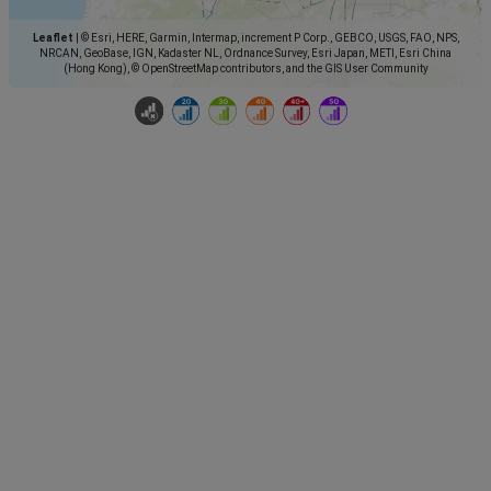
Leaflet
|
© Esri, HERE, Garmin, Intermap, increment P Corp., GEBCO, USGS, FAO, NPS,
NRCAN, GeoBase, IGN, Kadaster NL, Ordnance Survey, Esri Japan, METI, Esri China
(Hong Kong), © OpenStreetMap contributors, and the GIS User Community