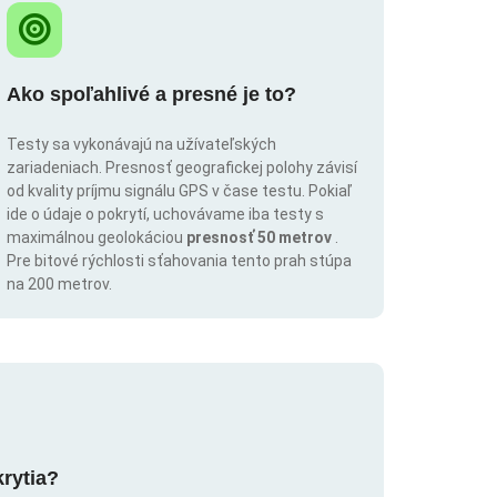
Ako spoľahlivé a presné je to?
Testy sa vykonávajú na užívateľských
zariadeniach. Presnosť geografickej polohy závisí
od kvality príjmu signálu GPS v čase testu. Pokiaľ
ide o údaje o pokrytí, uchovávame iba testy s
maximálnou geolokáciou
presnosť 50 metrov
.
Pre bitové rýchlosti sťahovania tento prah stúpa
na 200 metrov.
krytia?