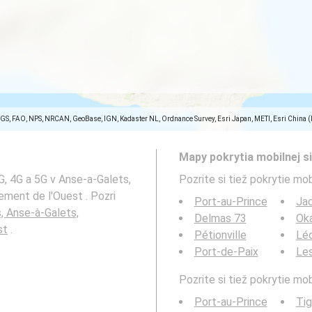
SGS, FAO, NPS, NRCAN, GeoBase, IGN, Kadaster NL, Ordnance Survey, Esri Japan, METI, Esri China 
Mapy pokrytia mobilnej si
G, 4G a 5G v Anse-a-Galets,
Pozrite si tiež pokrytie mob
ment de l'Ouest . Pozri
Port-au-Prince
Ja
, Anse-à-Galets,
Delmas 73
Ok
st
.
Pétionville
Lé
Port-de-Paix
Le
Pozrite si tiež pokrytie mo
Port-au-Prince
Ti