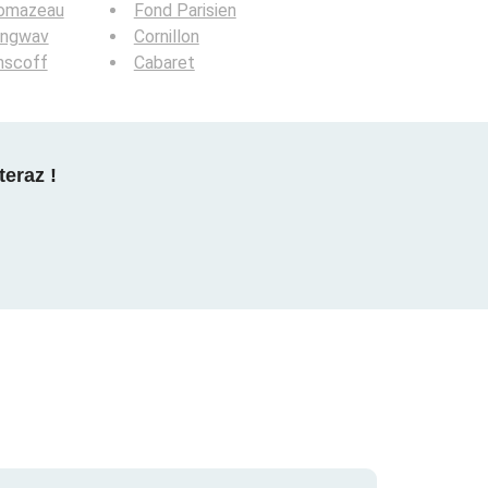
omazeau
Fond Parisien
angwav
Cornillon
nscoff
Cabaret
teraz !