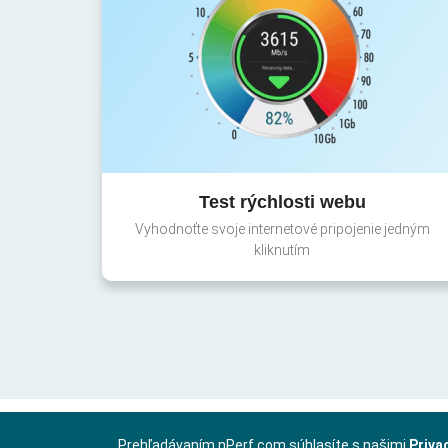
Test rýchlosti webu
Vyhodnoťte svoje internetové pripojenie jedným
kliknutím
Prehľadávaním nPerf.com súhlasíte s našimi
Priva