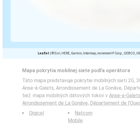
Leaflet
|
© Esri, HERE, Garmin, Intermap, increment P Corp., GEBCO, U
Mapa pokrytia mobilnej siete podľa operátora
Táto mapa predstavuje pokrytie mobilných sietí 2G, 3
Anse-à-Galets, Arrondissement de La Gonâve, Départe
tiež: mapa mobilných dátových tokov v
Anse-a-Galets
Arrondissement de La Gonâve, Département de l'Oue
Digicel
Natcom
Mobile