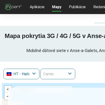
Aplikácie
Mapy
Publikácie
Riešen
Mapa pokrytia 3G / 4G / 5G v Anse
Mobilné dátové siete v Anse-a-Galets, An
HT
- Haiti
+
−