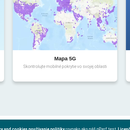
Mapa 5G
Skontrolujte mobilné pokrytie vo svojej oblasti
cy and cookies používanie politiky
rovnako ako náš nPerf test.
Licen