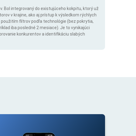
. Bol integrovaný do existujúceho kokpitu, ktorý už
rov v krajine, ako aj prístup k výsledkom rýchlych
použitím filtrov podľa technológie (bez pokrytia,
íklad iba posledné 2 mesiace). Je to vynikajúci
orovanie konkurentov a identifikáciu slabých