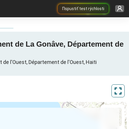
Пspustiť test rýchlosti
ement de La Gonâve, Département de
de l'Ouest, Département de l'Ouest, Haiti
ArcGIS