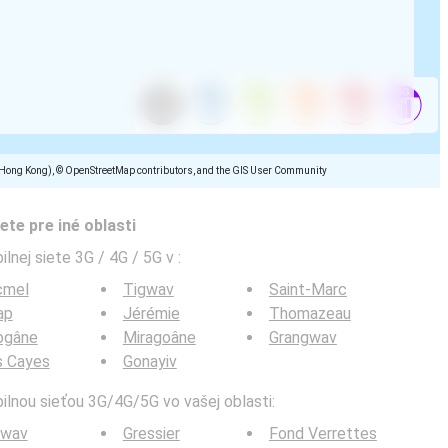
(Hong Kong), © OpenStreetMap contributors, and the GIS User Community
ete pre iné oblasti
ilnej siete 3G / 4G / 5G v
:
cmel
Tigwav
Saint-Marc
ap
Jérémie
Thomazeau
ogâne
Miragoâne
Grangwav
s Cayes
Gonayiv
bilnou sieťou 3G/4G/5G vo vašej oblasti:
gwav
Gressier
Fond Verrettes