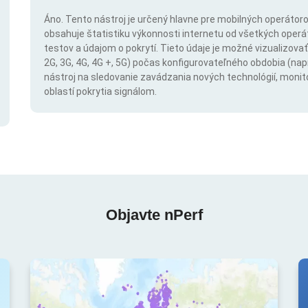
Áno. Tento nástroj je určený hlavne pre mobilných operátorov
obsahuje štatistiku výkonnosti internetu od všetkých operáto
testov a údajom o pokrytí. Tieto údaje je možné vizualizovať 
2G, 3G, 4G, 4G +, 5G) počas konfigurovateľného obdobia (napr
nástroj na sledovanie zavádzania nových technológií, monit
oblastí pokrytia signálom.
Objavte nPerf