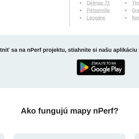
Delmas 73
Th
Pétionville
Gr
Léogâne
Ke
niť sa na nPerf projektu, stiahnite si našu aplikáciu 
Ako fungujú mapy nPerf?