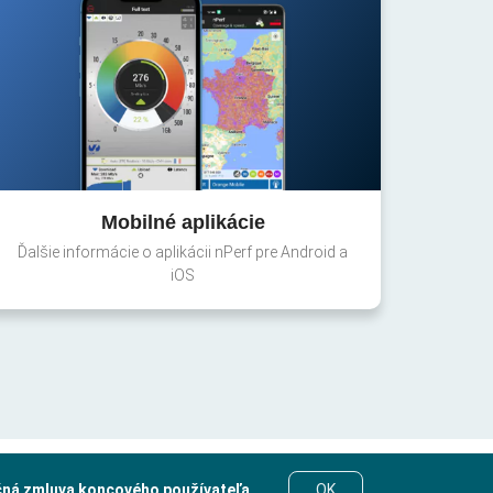
Mobilné aplikácie
Ďalšie informácie o aplikácii nPerf pre Android a
iOS
čná zmluva koncového používateľa
.
OK