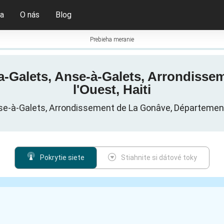
ia
O nás
Blog
Prebieha meranie
-a-Galets, Anse-à-Galets, Arrondiss
l'Ouest, Haiti
se-à-Galets, Arrondissement de La Gonâve, Département 
Pokrytie siete
Stiahnite si dátové toky