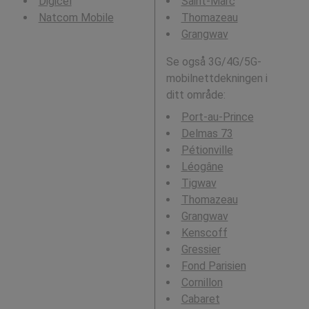
Digicel
Saint-Marc
Natcom Mobile
Thomazeau
Grangwav
Se også 3G/4G/5G-
mobilnettdekningen i
ditt område:
Port-au-Prince
Delmas 73
Pétionville
Léogâne
Tigwav
Thomazeau
Grangwav
Kenscoff
Gressier
Fond Parisien
Cornillon
Cabaret