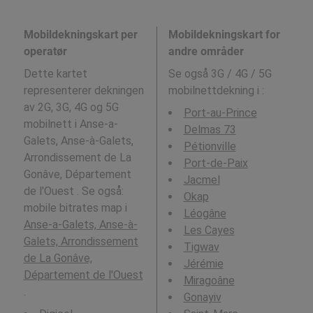
Mobildekningskart per
Mobildekningskart for
operatør
andre områder
Dette kartet
Se også 3G / 4G / 5G
representerer dekningen
mobilnettdekning i
:
av 2G, 3G, 4G og 5G
Port-au-Prince
mobilnett i Anse-a-
Delmas 73
Galets, Anse-à-Galets,
Pétionville
Arrondissement de La
Port-de-Paix
Gonâve, Département
Jacmel
de l'Ouest . Se også:
Okap
mobile bitrates map i
Léogâne
Anse-a-Galets, Anse-à-
Les Cayes
Galets, Arrondissement
Tigwav
de La Gonâve,
Jérémie
Département de l'Ouest
Miragoâne
.
Gonayiv