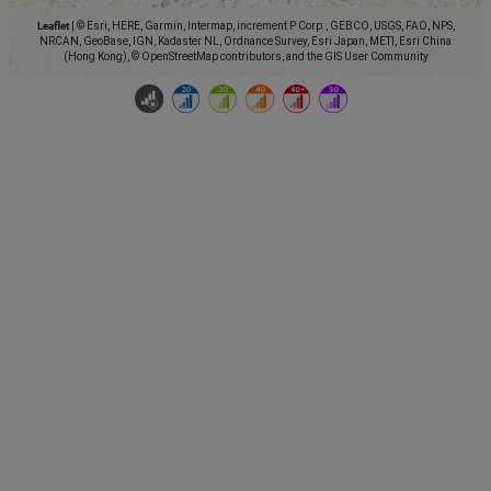
Leaflet
|
© Esri, HERE, Garmin, Intermap, increment P Corp., GEBCO, USGS, FAO, NPS,
NRCAN, GeoBase, IGN, Kadaster NL, Ordnance Survey, Esri Japan, METI, Esri China
(Hong Kong), © OpenStreetMap contributors, and the GIS User Community