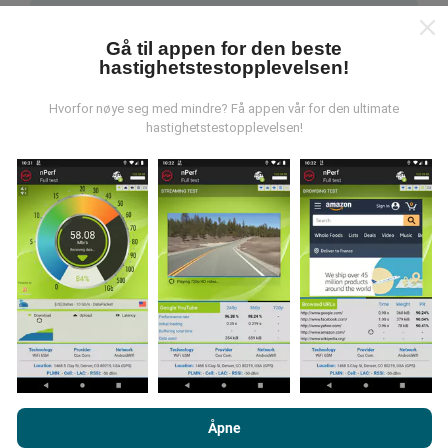
Gå til appen for den beste
hastighetstestopplevelsen!
Hvor kommer dataene fra?
Hvorfor nøye seg med mindre? Få appen vår for den ultimate
hastighetstestopplevelsen!
Dataene blir samlet inn fra tester utført av brukere av
nPerf-appen. Dette er tester utført under reelle
forhold, direkte i felt. Hvis du også vil involvere deg, er
alt du trenger å gjøre å laste ned nPerf-appen til
smarttelefonen.
Jo flere data det er, jo mer
omfattende blir kartene!
Hvordan gjøres oppdateringer?
Ved å bla gjennom nPerf.com, samtykker du til vår
retningslinjer
for personvern og bruk av informasjonskapsler
samt vår nPerf
Åpne
test
Lisensavtale for sluttbruker
.