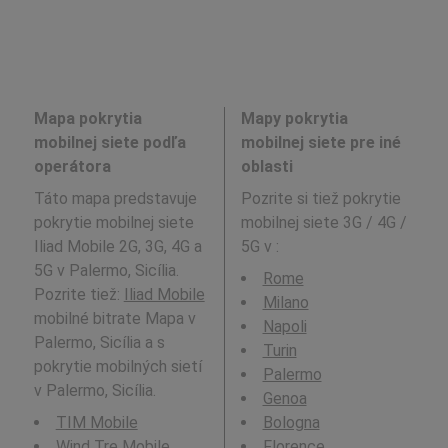
Mapa pokrytia
Mapy pokrytia
mobilnej siete podľa
mobilnej siete pre iné
operátora
oblasti
Táto mapa predstavuje
Pozrite si tiež pokrytie
pokrytie mobilnej siete
mobilnej siete 3G / 4G /
Iliad Mobile 2G, 3G, 4G a
5G v
:
5G v Palermo, Sicília.
Rome
Pozrite tiež:
Iliad Mobile
Milano
mobilné bitrate Mapa v
Napoli
Palermo, Sicília a s
Turin
pokrytie mobilných sietí
Palermo
v Palermo, Sicília.
Genoa
TIM Mobile
Bologna
Wind Tre Mobile
Florence