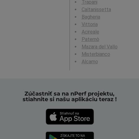
Trapani
Caltanissetta
Bagheria
Vittoria
Acireale
Paternò
Mazara del Vallo
Misterbianco
Alcamo
Zúčastniť sa na nPerf projektu,
stiahnite si našu aplikáciu teraz !