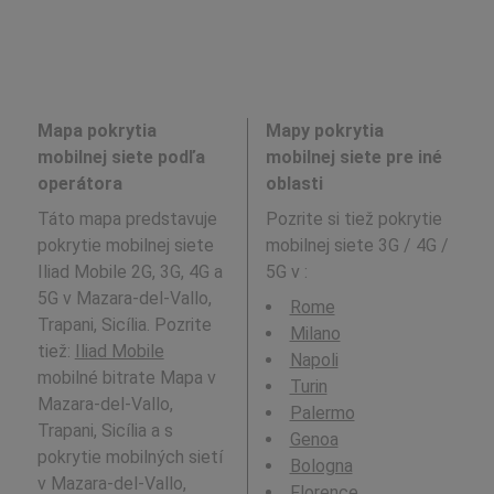
Mapa pokrytia
Mapy pokrytia
mobilnej siete podľa
mobilnej siete pre iné
operátora
oblasti
Táto mapa predstavuje
Pozrite si tiež pokrytie
pokrytie mobilnej siete
mobilnej siete 3G / 4G /
Iliad Mobile 2G, 3G, 4G a
5G v
:
5G v Mazara-del-Vallo,
Rome
Trapani, Sicília. Pozrite
Milano
tiež:
Iliad Mobile
Napoli
mobilné bitrate Mapa v
Turin
Mazara-del-Vallo,
Palermo
Trapani, Sicília a s
Genoa
pokrytie mobilných sietí
Bologna
v Mazara-del-Vallo,
Florence