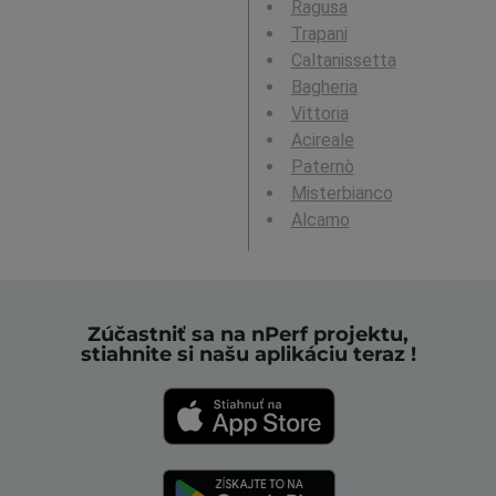
Ragusa
Trapani
Caltanissetta
Bagheria
Vittoria
Acireale
Paternò
Misterbianco
Alcamo
Zúčastniť sa na nPerf projektu,
stiahnite si našu aplikáciu teraz !