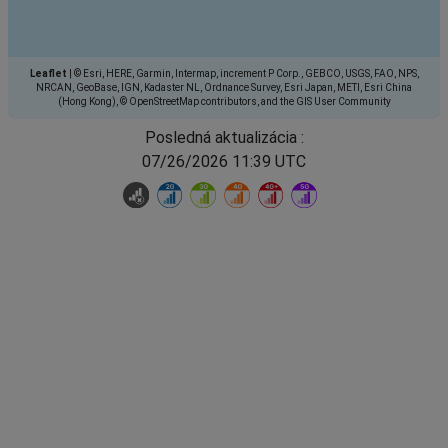
Leaflet
|
© Esri, HERE, Garmin, Intermap, increment P Corp., GEBCO, USGS, FAO, NPS,
NRCAN, GeoBase, IGN, Kadaster NL, Ordnance Survey, Esri Japan, METI, Esri China
(Hong Kong), © OpenStreetMap contributors, and the GIS User Community
Posledná aktualizácia :
07/26/2026 11:39 UTC