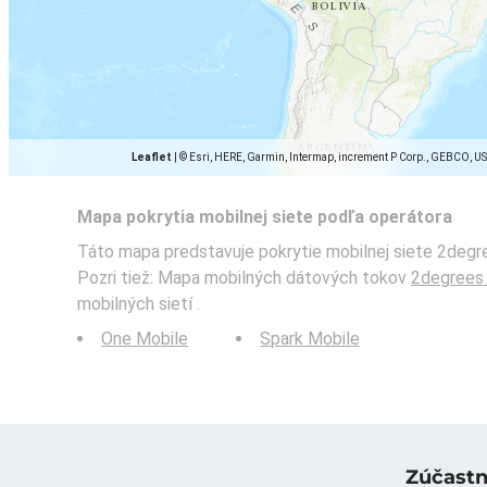
Leaflet
|
© Esri, HERE, Garmin, Intermap, increment P Corp., GEBCO, U
Mapa pokrytia mobilnej siete podľa operátora
Táto mapa predstavuje pokrytie mobilnej siete 2degre
Pozri tiež: Mapa mobilných dátových tokov
2degrees
mobilných sietí .
One Mobile
Spark Mobile
Zúčastni