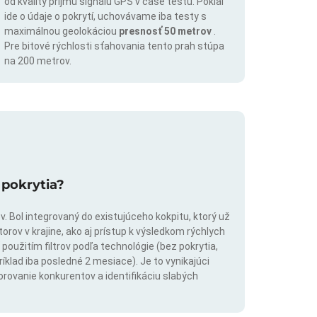
od kvality príjmu signálu GPS v čase testu. Pokiaľ
ide o údaje o pokrytí, uchovávame iba testy s
maximálnou geolokáciou
presnosť 50 metrov
.
Pre bitové rýchlosti sťahovania tento prah stúpa
na 200 metrov.
 pokrytia?
. Bol integrovaný do existujúceho kokpitu, ktorý už
rov v krajine, ako aj prístup k výsledkom rýchlych
použitím filtrov podľa technológie (bez pokrytia,
íklad iba posledné 2 mesiace). Je to vynikajúci
orovanie konkurentov a identifikáciu slabých