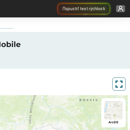
Пspustiť test rýchlosti
Mobile
ArcGIS