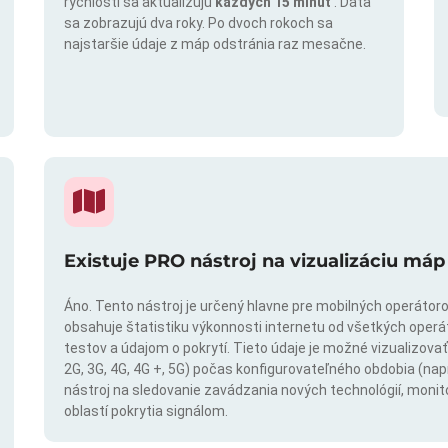
rýchlosti sa aktualizujú
každých 15 minút
. Dáta
sa zobrazujú dva roky. Po dvoch rokoch sa
najstaršie údaje z máp odstránia raz mesačne.
Existuje PRO nástroj na vizualizáciu máp
Áno. Tento nástroj je určený hlavne pre mobilných operátorov
obsahuje štatistiku výkonnosti internetu od všetkých operáto
testov a údajom o pokrytí. Tieto údaje je možné vizualizovať 
2G, 3G, 4G, 4G +, 5G) počas konfigurovateľného obdobia (napr
nástroj na sledovanie zavádzania nových technológií, monit
oblastí pokrytia signálom.