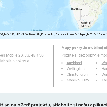
SGS, FAO, NPS, NRCAN, GeoBase, IGN, Kadaster NL, Ordnance Survey, Esri Japan, METI, Esri China 
Mapy pokrytia mobilnej si
es Mobile 2G, 3G, 4G a 5G.
Pozrite si tiež pokrytie mob
 Mobile
a pokrytie
Auckland
Wa
Wellington
Ha
Christchurch
Du
Manukau City
Ta
ť sa na nPerf projektu, stiahnite si našu aplikáci