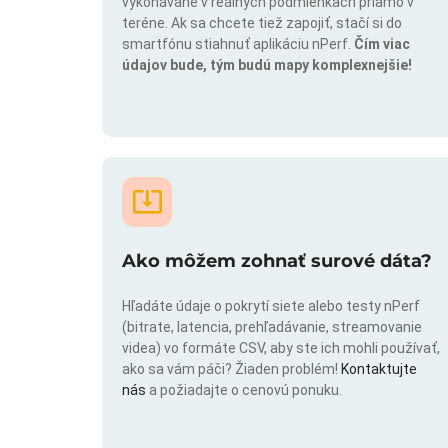
vykonávané v reálnych podmienkach priamo v
teréne. Ak sa chcete tiež zapojiť, stačí si do
smartfónu stiahnuť aplikáciu nPerf.
Čím viac
údajov bude, tým budú mapy komplexnejšie!
Ako môžem zohnať surové dáta?
Hľadáte údaje o pokrytí siete alebo testy nPerf
(bitrate, latencia, prehľadávanie, streamovanie
videa) vo formáte CSV, aby ste ich mohli používať,
ako sa vám páči? Žiaden problém!
Kontaktujte
nás
a požiadajte o cenovú ponuku.