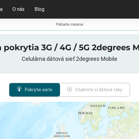
ia
O nás
Blog
Prebieha meranie
pokrytia 3G / 4G / 5G 2degrees 
Celulárna dátová sieť 2degrees Mobile
Pokrytie siete
Stiahnite si dátové toky