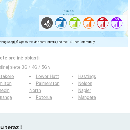
(Hong Kong), © OpenStreetMap contributors, and the GIS User Community
ete pre iné oblasti
ilnej siete 3G / 4G / 5G v
:
itakere
Lower Hutt
Hastings
milton
Palmerston
Nelson
nedin
North
Napier
uranga
Rotorua
Mangere
u teraz !