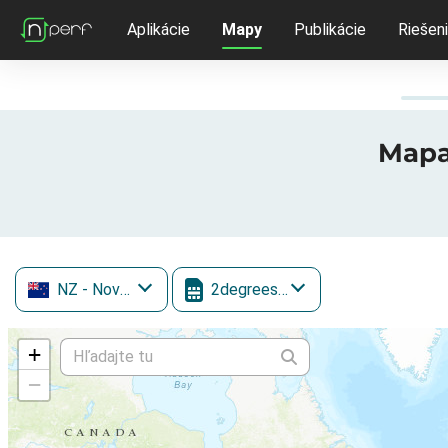
Aplikácie
Mapy
Publikácie
Riešen
Mapa 
NZ
- Nový Zéland
2degrees Mobile
+
−