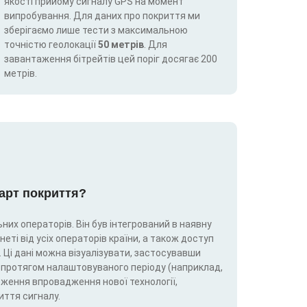
якості прийому сигналу GPS на момент
випробування. Для даних про покриття ми
зберігаємо лише тести з максимальною
точністю геолокації
50 метрів
. Для
завантаження бітрейтів цей поріг досягає 200
метрів.
карт покриття?
них операторів. Він був інтегрований в наявну
еті від усіх операторів країни, а також доступ
 Ці дані можна візуалізувати, застосувавши
5G) протягом налаштовуваного періоду (наприклад,
теження впровадження нової технології,
иття сигналу.