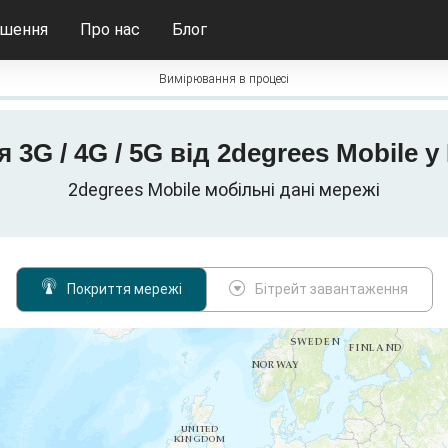
ішення
Про нас
Блог
Вимірювання в процесі
 3G / 4G / 5G від 2degrees Mobile 
2degrees Mobile мобільні дані мережі
Покриття мережі
Бітрейт завантаження