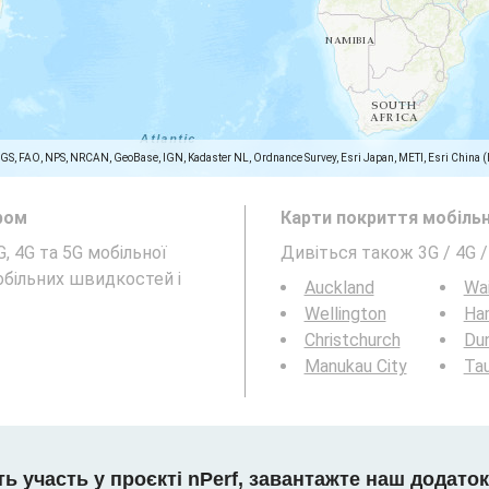
SGS, FAO, NPS, NRCAN, GeoBase, IGN, Kadaster NL, Ordnance Survey, Esri Japan, METI, Esri China 
ром
Карти покриття мобільн
, 4G та 5G мобільної
Дивіться також 3G / 4G 
більних швидкостей і
Auckland
Wa
Wellington
Ha
Christchurch
Du
Manukau City
Ta
ть участь у проєкті nPerf, завантажте наш додаток