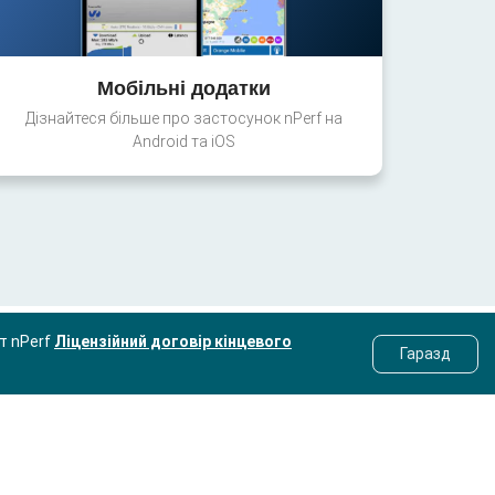
Мобільні додатки
Дізнайтеся більше про застосунок nPerf на
Android та iOS
ст nPerf
Ліцензійний договір кінцевого
Гаразд