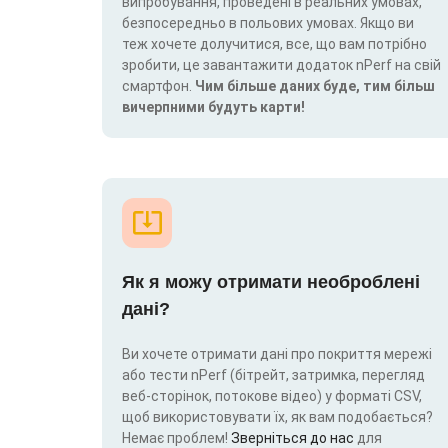
випробування, проведені в реальних умовах,
безпосередньо в польових умовах. Якщо ви
теж хочете долучитися, все, що вам потрібно
зробити, це завантажити додаток nPerf на свій
смартфон.
Чим більше даних буде, тим більш
вичерпними будуть карти!
Як я можу отримати необроблені
дані?
Ви хочете отримати дані про покриття мережі
або тести nPerf (бітрейт, затримка, перегляд
веб-сторінок, потокове відео) у форматі CSV,
щоб використовувати їх, як вам подобається?
Немає проблем!
Зверніться до нас
для