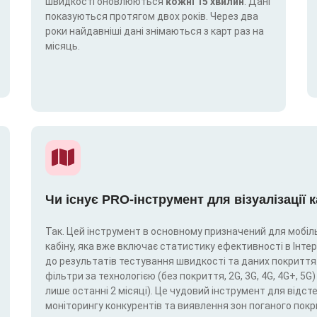
швидкості оновлюються
кожні 15 хвилин
. Дані
показуються протягом двох років. Через два
роки найдавніші дані знімаються з карт раз на
місяць.
Чи існує PRO-інструмент для візуалізації 
Так. Цей інструмент в основному призначений для мобіль
кабіну, яка вже включає статистику ефективності в Інтерн
до результатів тестування швидкості та даних покриття.
фільтри за технологією (без покриття, 2G, 3G, 4G, 4G+, 
лише останні 2 місяці). Це чудовий інструмент для відс
моніторингу конкурентів та виявлення зон поганого покр