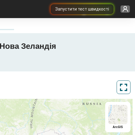
Запустити тест швидкості
у Нова Зеландія
ArcGIS