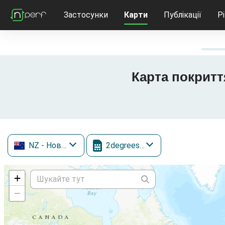
Застосунки
Карти
Публікації
Р
Карта покриття
NZ
- Нова Зеландія
2degrees Mobile
+
−