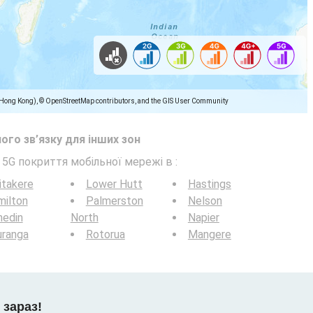
(Hong Kong), © OpenStreetMap contributors, and the GIS User Community
ого зв’язку для інших зон
/ 5G покриття мобільної мережі в
:
itakere
Lower Hutt
Hastings
milton
Palmerston
Nelson
nedin
North
Napier
uranga
Rotorua
Mangere
 зараз!