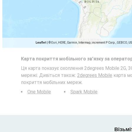
Leaflet
|
© Esri, HERE, Garmin, Intermap, increment P Corp., GEBCO, U
Карта покриття мобільного зв’язку за операто
Ця карта показує охоплення 2degrees Mobile 2G, 3G
мережі. Дивіться також:
2degrees Mobile
карта мо
покриття мобільних мереж.
One Mobile
Spark Mobile
Візьмі