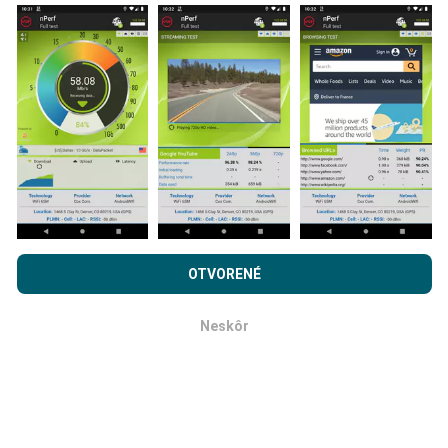
Ako sa aktualizujú?
Mapy pokrytia siete sú automaticky aktualizované
robotom každú hodinu. Mapy rýchlosti sa aktualizujú
každých 15 minút
. Dáta sa zobrazujú dva roky. Po
dvoch rokoch sa najstaršie údaje z máp odstránia raz
mesačne.
Prehľadávaním nPerf.com súhlasíte s našimi
Privacy and
cookies používanie politiky
rovnako ako náš nPerf test.
OTVORENÉ
Licenčná zmluva koncového používateľa
.
Neskôr
OK
Ako spoľahlivé a presné je to?
Testy sa vykonávajú na užívateľských zariadeniach.
Presnosť geografickej polohy závisí od kvality príjmu
signálu GPS v čase testu. Pokiaľ ide o údaje o pokrytí,