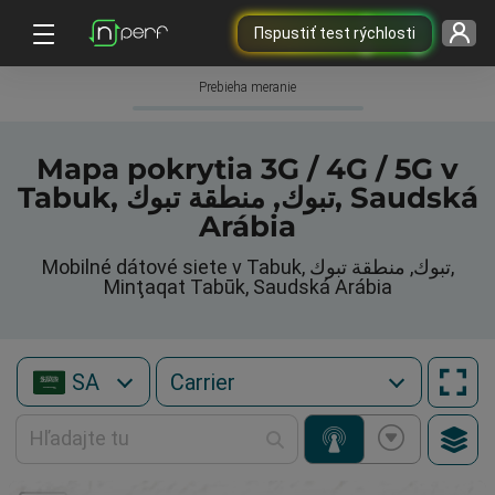
Пspustiť test rýchlosti
Prebieha meranie
Mapa pokrytia 3G / 4G / 5G v
Tabuk, تبوك, منطقة تبوك, Saudská
Arábia
Mobilné dátové siete v Tabuk, تبوك, منطقة تبوك,
Minţaqat Tabūk, Saudská Arábia
SA