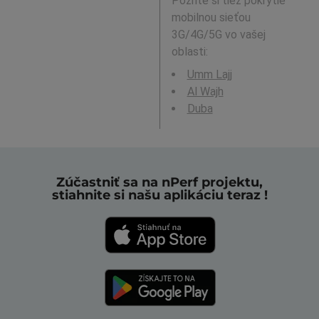
Pozrite si tiež pokrytie
mobilnou sieťou
3G/4G/5G vo vašej
oblasti:
Umm Lajj
Al Wajh
Duba
Zúčastniť sa na nPerf projektu,
stiahnite si našu aplikáciu teraz !