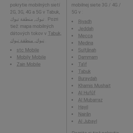
pokrytie mobilných sietí
mobilnej siete 3G / 4G /
2G, 3G, 4G a 5G v Tabuk,
5G v
:
تبوك, منطقة تبوك . Pozri
Riyadh
tiež: mapa mobilných
Jeddah
dátových tokov v
Tabuk,
Mecca
تبوك, منطقة تبوك
.
Medina
stc Mobile
Sulţānah
Mobily Mobile
Dammam
Zain Mobile
Ta’if
Tabuk
Buraydah
Khamis Mushait
Al Hufūf
Al Mubarraz
Hayil
Najrān
Al Jubayl